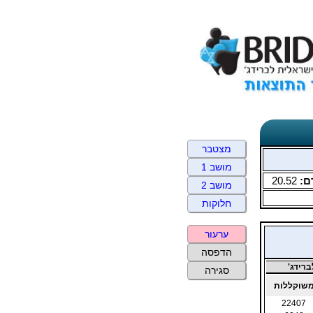
מצטבר
מושב 1
ם:
20.52
מושב 2
חלוקות
ערעור
הדפסה
רידג'
סגירה
שוקללות
22407