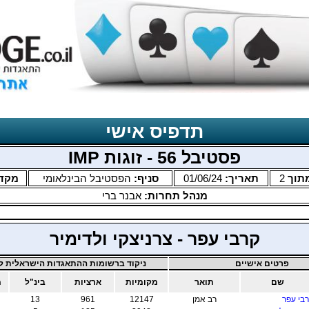
תדפיס אישי
פסטיבל 56 - זוגות IMP
תוך
2
תאריך:
01/06/24
סניף:
הפסטיבל הבינלאומי
מקד
מנהל תחרות:
אבנר ברי
קרבי עפר - צרניצקי ולדימיר
פרטים אישיים
ניקוד ברשומות ההתאגדות הישראלית לב
שם
תואר
מקומיות
ארציות
בינ"ל
מ
בי עפר
רב אמן
12147
961
13