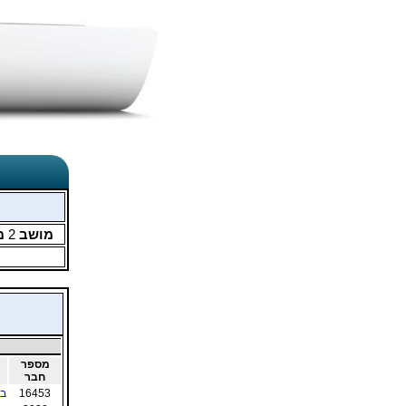
מושב
2
מ
מספר
חבר
16453
בל