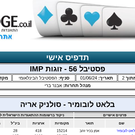
תדפיס אישי
פסטיבל 56 - זוגות IMP
תוך
2
תאריך:
01/06/24
סניף:
הפסטיבל הבינלאומי
מקד
מנהל תחרות:
אבנר ברי
בלאט לובומיר - סולניק אריה
פרטים אישיים
ניקוד ברשומות ההתאגדות הישראלית לב
שם
תואר
מקומיות
ארציות
בינ"ל
מ
אט לובומיר
אמן בכיר זהב
15214
418
28