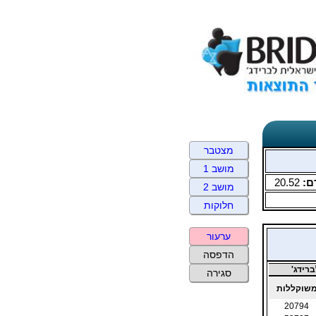
מצטבר
מושב 1
ם:
20.52
מושב 2
חלוקות
ערעור
הדפסה
רידג'
סגירה
שוקללות
20794