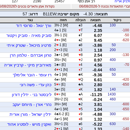
לניק אריה
רב אמן כסף
25457
2190
127
 התאגדות נכונה ל-06/08/2026
נקודות אמן ותארים נכונים ל06/08/2026
תוצאה:
-4.30
מקום ישיבה:
B11EW
דרוג:
57
ניקוד
תוצאה
הובלה
חוזה
נגד
100
-4.46
3
♠
3N-2 [W]
וורך יגאל - סרוסי דוד
4
♠
-1 [S]
♥
T
2.35
-100
-50
6.07
T
♠
3N-1 [S]
סוביק מאיה - סוביק ויקטור
4
♥
= [W]
♠
2
9.45
-620
50
-3.86
8
♠
-1 [E]
♥
2
פרטיג מיכאל - שטרק איתי
2
♥
+3 [S]
♦
3
1.18
200
-130
2.54
8
♥
+1 [W]
♣
3
טרגן אברהם - טלמון הרן
3N= [N]
♥
J
0.97
400
-70
4.56
4
♦
= [E]
♣
1
מאירוביץ מיקי - קרביץ אריה
4
♥
+1 [N]
♦
7
-0.44
650
50
-9.36
K
♣
-1 [W]
♠
4
רז עופר - הובר אלימלך
4
♠
= [W]
♥
Q
6.61
-420
-650
2.80
A
♣
= [E]
♥
5
כהן עדי - פשה רוני
3
♠
= [S]
♦
K
1.82
140
1430
-11.25
A
♠
= [N]
♥
6
ליבסטר בני - ידלין דורון
3N+2 [S]
♥
K
-0.24
460
-600
3.81
2
♣
3N= [W]
נהרי אורן - מיוחס יעקב
4
♠
+1 [W]
♥
5
1.04
-650
300
-4.88
9
♦
X-2 [E]
♣
4
ידלין ישראל - מורן אורית
4
♠
+1 [W]
♦
8
1.32
-650
630
-5.22
6
♠
3N+1 [S]
ואקנין מויש - לוסטיג אהוד
2
♥
+1 [W]
♦
J
1.33
-140