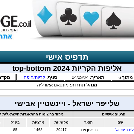
תדפיס אישי
אליפות הקריות 2024 top-bottom
מתוך
6
תאריך:
04/09/24
סניף:
קריות/חיפה
מקדם
מנהל תחרות:
מונטאנו אאורליה
שלייפר ישראל - ויינשטיין אבישי
פרטים אישיים
ניקוד ברשומות ההתאגדות הישראלית לב
שם
תואר
מקומיות
ארציות
בינ"ל
מ
ייפר ישראל
רב אמן ארד
20417
1468
85