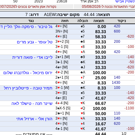
ינשטיין אבישי
רב אמן ארד
23618
2023
50
 התאגדות נכונה ל-05/08/2026
נקודות אמן ותארים נכונים ל12/07/2026
תוצאה:
44.44
מקום ישיבה:
A1EW
דרוג:
7
ניקוד
תוצאה
הובלה
חוזה
נגד
420
0.00
5
♠
= [N]
♥
4
גל טיבור - סימקה-וולך הליין ד
3N= [N]
♠
5
83.33
600
4
♥
= [E]
♠
7
58.33
-620
200
33.33
6
♣
+2 [S]
♥
3
טל עופר - גבע מרים
3
♥
-1 [S]
♦
8
33.33
-100
4
♥
= [N]
♦
A
50.00
420
-140
33.33
9
♣
+1 [W]
♠
2
לייבו אדי - פואה דורית
3
♠
-1 [N]
♣
K
83.33
-50
4
♠
= [W]
♣
J
33.33
-620
-200
100.00
A
♣
-2 [N]
♥
4
ירוס מיכאל - גולדנברג שלום
2
♠
+1 [S]
♦
7
25.00
140
6
♥
= [N]
♠
J
8.33
1430
100
8.33
K
♣
-1 [W]
♥
3
תמיר טובה - פייטלוביץ רחל
3
♥
= [E]
♠
5
33.33
-140
4
♠
= [E]
♠
7
41.67
-420
-200
66.67
K
♥
-4 [N]
♦
4
שיינר חנה - טישלר לאה
3
♠
X-5 [S]
♦
Q
100.00
-1100
2
♣
+1 [N]
♥
6
50.00
110
140
33.33
A
♥
= [N]
♥
3
הורן אלי - ארזיל אתי
4
♥
= [N]
♦
4
16.67
620
4
♠
-1 [N]
♥
K
41.67
-100
1/2
44.44
---- אין מתנגדים ----