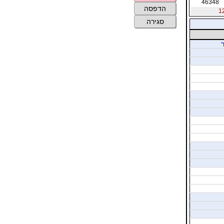
46348
הדפסה
סגירה
ר