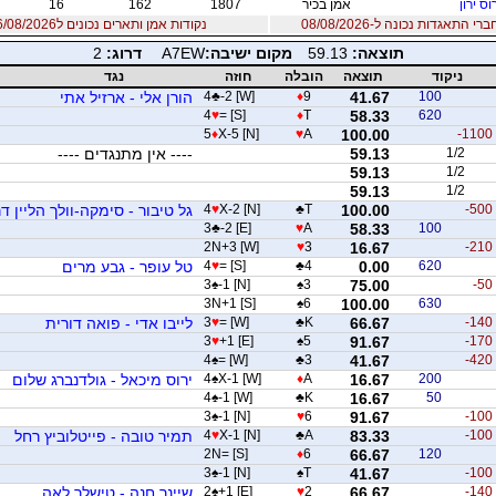
וס ירון
אמן בכיר
1807
162
16
 התאגדות נכונה ל-08/08/2026
נקודות אמן ותארים נכונים ל06/08/2026
תוצאה:
59.13
מקום ישיבה:
A7EW
דרוג:
2
ניקוד
תוצאה
הובלה
חוזה
נגד
100
41.67
9
♦
-2 [W]
♣
4
הורן אלי - ארזיל אתי
4
♥
= [S]
♦
T
58.33
620
5
♦
X-5 [N]
♥
A
100.00
-1100
1/2
59.13
---- אין מתנגדים ----
59.13
1/2
59.13
1/2
-500
100.00
T
♣
X-2 [N]
♥
4
גל טיבור - סימקה-וולך הליין ד
3
♣
-2 [E]
♥
A
58.33
100
2N+3 [W]
♥
3
16.67
-210
620
0.00
4
♣
= [S]
♥
4
טל עופר - גבע מרים
3
♠
-1 [N]
♠
3
75.00
-50
3N+1 [S]
♠
6
100.00
630
-140
66.67
K
♣
= [W]
♥
3
לייבו אדי - פואה דורית
3
♥
+1 [E]
♠
5
91.67
-170
4
♠
= [W]
♣
3
41.67
-420
200
16.67
A
♦
X-1 [W]
♠
4
ירוס מיכאל - גולדנברג שלום
4
♠
-1 [W]
♣
K
16.67
50
3
♠
-1 [N]
♥
6
91.67
-100
-100
83.33
A
♣
X-1 [N]
♥
4
תמיר טובה - פייטלוביץ רחל
2N= [S]
♦
6
66.67
120
3
♠
-1 [N]
♠
T
41.67
-100
-140
66.67
2
♥
+1 [E]
♠
2
שיינר חנה - טישלר לאה