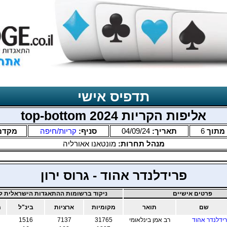
תדפיס אישי
אליפות הקריות 2024 top-bottom
מתוך
6
תאריך:
04/09/24
סניף:
קריות/חיפה
מקדם
מנהל תחרות:
מונטאנו אאורליה
פרידלנדר אהוד - גרוס ירון
פרטים אישיים
ניקוד ברשומות ההתאגדות הישראלית לב
שם
תואר
מקומיות
ארציות
בינ"ל
מ
ידלנדר אהוד
רב אמן בינלאומי
31765
7137
1516