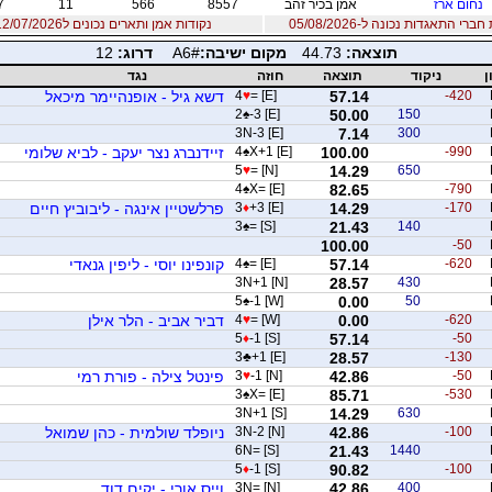
נחום ארז
אמן בכיר זהב
8557
566
11
7
רי התאגדות נכונה ל-05/08/2026
נקודות אמן ותארים נכונים ל12/07/2026
תוצאה:
44.73
מקום ישיבה:
A6#
דרוג:
12
ן
ניקוד
תוצאה
חוזה
נגד
-420
57.14
= [E]
♥
4
דשא גיל - אופנהיימר מיכאל
2
♠
-3 [E]
50.00
150
3N-3 [E]
7.14
300
-990
100.00
X+1 [E]
♠
4
זיידנברג נצר יעקב - לביא שלומי
5
♥
= [N]
14.29
650
4
♠
X= [E]
82.65
-790
-170
14.29
+3 [E]
♦
3
פרלשטיין אינגה - ליבוביץ חיים
3
♠
= [S]
21.43
140
100.00
-50
-620
57.14
= [E]
♠
4
קונפינו יוסי - ליפין גנאדי
3N+1 [N]
28.57
430
5
♠
-1 [W]
0.00
50
-620
0.00
= [W]
♥
4
דביר אביב - הלר אילן
5
♦
-1 [S]
57.14
-50
3
♣
+1 [E]
28.57
-130
-50
42.86
-1 [N]
♥
3
פינטל צילה - פורת רמי
3
♠
X= [E]
85.71
-530
3N+1 [S]
14.29
630
-100
42.86
3N-2 [N]
ניופלד שולמית - כהן שמואל
6N= [S]
21.43
1440
5
♦
-1 [S]
90.82
-100
400
42.86
3N= [N]
וייס אורי - יקים דוד