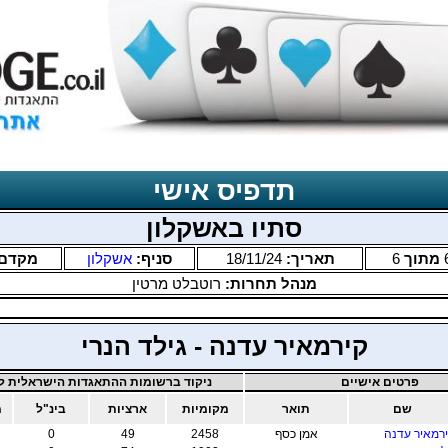
תדפיס אישי
סתיו באשקלון
מתוך
6
תאריך:
18/11/24
סניף:
אשקלון
מקדם
מנהל תחרות:
רוטבלט מרטין
קירמאיר עדנה - גילד הנרי
פרטים אישיים
ניקוד ברשומות ההתאגדות הישראלית לב
שם
תואר
מקומיות
ארציות
בינ"ל
מ
רמאיר עדנה
אמן כסף
2458
49
0