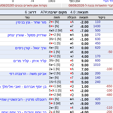
לד הנרי
אמן כסף
1903
74
0
 התאגדות נכונה ל-08/08/2026
נקודות אמן ותארים נכונים ל06/08/2026
תוצאה:
4.0
מקום ישיבה:
A7#
דרוג:
6
ניקוד
תוצאה
הובלה
חוזה
נגד
110
-2.00
A
♦
= [N]
♥
2
מור שחר - גנץ בנימין
6
♥
= [N]
♠
7
-8.00
1430
4
♠
X-2 [W]
♥
K
-7.00
500
170
1.00
A
♣
+2 [N]
♥
2
שודזיק פסקל - שוורץ יצחק
3N+1 [N]
♣
5
-1.00
630
4
♥
+1 [S]
♠
6
0.00
450
620
0.00
3
♣
= [S]
♠
4
וורך יגאל - קורן ניסים
4
♥
-1 [N]
♠
K
8.00
-50
2
♥
+2 [S]
♠
J
4.00
170
600
9.00
6
♦
3N= [N]
קליר איתן - קליר מרים
6
♠
+1 [S]
♦
Q
9.00
1010
2
♠
-1 [N]
♥
A
7.00
-100
200
-5.00
5
♥
+2 [N]
♠
3
אביטן משה - הרצברג רפי
3
♠
= [N]
♦
7
-3.00
140
1N+5 [S]
♥
8
5.00
240
-650
1.00
Q
♦
+1 [W]
♥
4
בן יוסף אברהם - זאבי-אלימלך 
5
♦
X-1 [S]
♥
A
-2.00
-100
4
♥
+2 [W]
♦
Q
3.00
-480
420
-1.00
A
♣
= [N]
♥
4
רוטבלט מרטין - רובינשטיין שמיל
5
♥
-3 [W]
♠
A
-9.00
300
2
♠
= [E]
♦
4
-3.00
-110
-200
-4.00
A
♣
-4 [N]
♦
2
בר יוסף יהודית - בר יוסף יצחק