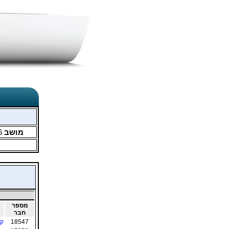
מושב
6
מספר
חבר
18547
קי