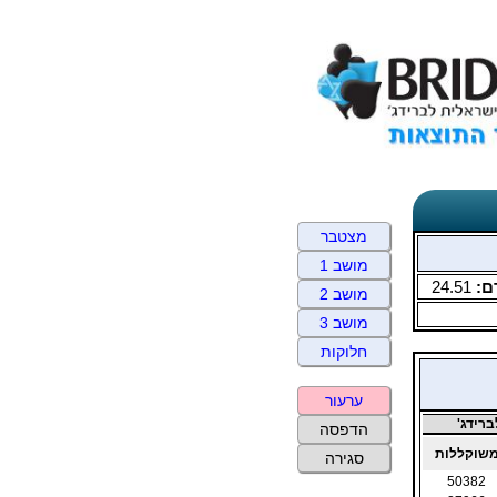
מצטבר
מושב 1
ם:
24.51
מושב 2
מושב 3
חלוקות
ערעור
רידג'
הדפסה
שוקללות
סגירה
50382