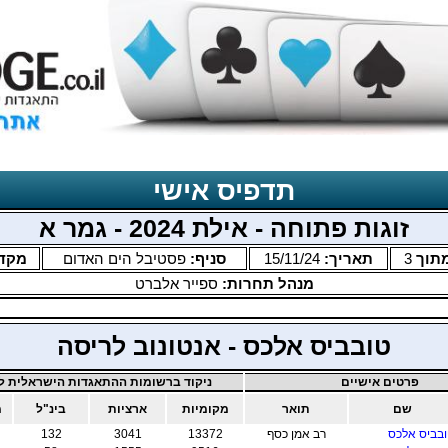
תדפיס אישי
זוגות פתוחה - אילת 2024 - גמר א
תוך
3
תאריך:
15/11/24
סניף:
פסטיבל הים האדום
מקד
מנהל תחרות:
ספייר אלברט
טובביס אלכס - אנטונוב לריסה
פרטים אישיים
ניקוד ברשומות ההתאגדות הישראלית לב
שם
תואר
מקומיות
ארציות
בינ"ל
מ
בביס אלכס
רב אמן כסף
13372
3041
132