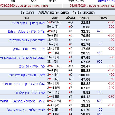
טונוב לריסה
רב אמן ארד
9516
1555
58
 התאגדות נכונה ל-08/08/2026
נקודות אמן ותארים נכונים ל06/08/2026
תוצאה:
49.17
מקום ישיבה:
A8EW
דרוג:
19
ניקוד
תוצאה
הובלה
חוזה
נגד
-300
23.53
Q
♣
X-2 [N]
♥
5
אסרף ערן - רשף אופיר
5
♣
-1 [S]
♥
Q
5.88
-100
420
32.35
3
♠
= [S]
♥
4
צדיק ארז - Bitran Albert
3
♠
-2 [N]
♦
J
70.59
-200
-90
17.65
K
♠
1N= [E]
זהבי יוחנן - נצר גמליאלי
1N= [S]
♦
8
61.76
90
-100
17.65
4
♥
1N-1 [N]
צידון גיא - סבח אופק
4
♥
+2 [S]
♠
T
20.59
480
-50
67.65
4
♥
1N-1 [S]
מונטאנו אאורליה - מונטאנו א
3N= [S]
♥
7
67.65
600
-100
26.47
Q
♣
X-1 [N]
♥
3
כהן אילן - זק יניב
3
♠
-1 [N]
♣
A
55.88
-100
-400
100.00
Q
♦
-4 [N]
♥
3
ליפין גנאדי - קונפינו יוסי
2
♥
-1 [N]
♣
J
47.06
-50
-100
58.82
J
♦
3N-1 [S]
גולדברג כרמן - דרזנר תרצה
2
♥
+1 [W]
♦
7
67.65
-140
110
8.82
K
♦
+1 [S]
♣
2
לוי הילה - חץ קלרה
1
♥
+3 [E]
♠
T
94.12
-170
500
9.52
3
♥
X-2 [W]
♥
5
צורניי מיכאל - ברנשטיין גרגורי
4
♦
+1 [W]
♠
3
35.29
-150
50
61.76
9
♦
-1 [E]
♥
4
לביא שלומי - רשתי שאול
4
♥
+1 [N]
♦
4
58.82
450