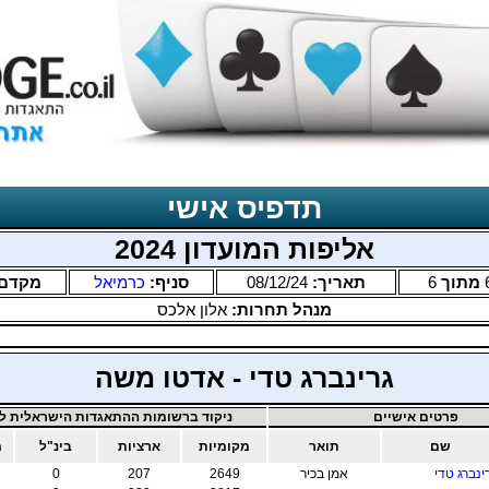
תדפיס אישי
אליפות המועדון 2024
מתוך
6
תאריך:
08/12/24
סניף:
כרמיאל
מקדם
מנהל תחרות:
אלון אלכס
גרינברג טדי - אדטו משה
פרטים אישיים
ניקוד ברשומות ההתאגדות הישראלית לב
שם
תואר
מקומיות
ארציות
בינ"ל
מ
ינברג טדי
אמן בכיר
2649
207
0