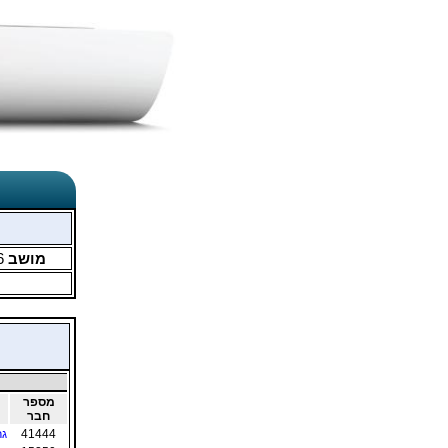
מושב
6
מספר
חבר
41444
גר