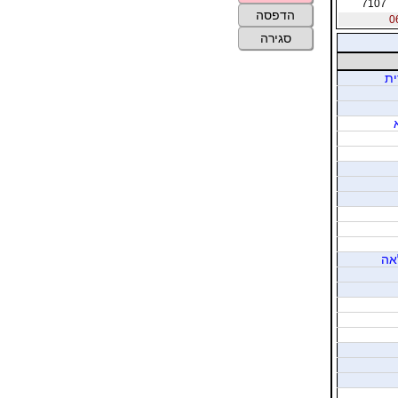
7107
הדפסה
סגירה
ית
לאה