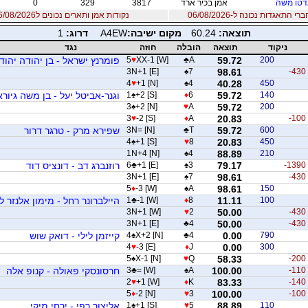
טו משה
אמן בכיר ארד
3817
329
0
 התאגדות נכונה ל-06/08/2026
נקודות אמן ותארים נכונים ל06/08/2026
תוצאה:
60.24
מקום ישיבה:
A4EW
דרוג:
1
ניקוד
תוצאה
הובלה
חוזה
נגד
200
59.72
A
♣
XX-1 [W]
♥
5
פומרנץ ישראל - בן יהודה יהוד
3N+1 [E]
♠
7
98.61
-430
4
♥
+1 [N]
♠
4
40.28
450
140
59.72
6
♦
+2 [S]
♠
1
וגנר-אביטל יעל - בן משה גיורא
3
♠
+2 [N]
♥
A
59.72
200
3
♥
-2 [S]
♦
A
20.83
-100
600
59.72
T
♣
3N= [N]
שפירא מרק - טרגר דרור
4
♠
+1 [S]
♥
8
20.83
450
1N+4 [N]
♠
4
88.89
210
-1390
79.17
3
♠
+1 [E]
♣
6
רוזנברג דב - דונציס דוד
3N+1 [E]
♠
7
98.61
-430
5
♦
-3 [W]
♠
A
98.61
150
100
11.11
8
♦
-1 [W]
♣
1
היילברונר רחל - מימון אלנזר 
3N+1 [W]
♥
2
50.00
-430
3N+1 [E]
♣
4
50.00
-430
790
0.00
4
♣
X+2 [N]
♠
4
קייזמן לילי - דואק שוש
4
♥
-3 [E]
♦
J
0.00
300
5
♠
X-1 [N]
♥
Q
58.33
-200
-110
100.00
A
♠
= [W]
♣
3
חרסונסקי פאולה - קנופ אלה
2
♥
+1 [W]
♦
K
83.33
-140
5
♦
-2 [N]
♥
3
100.00
-100
110
88.89
5
♥
+1 [S]
♠
1
אליצור רפי - ירחי מיקי