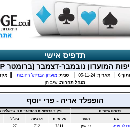
תדפיס אישי
פות המועדון נובמבר-דצמבר (ברומטר MP)
תוך
6
תאריך:
05-11-24
סניף:
מועדון הברידג' רחובות
מקד
מנהל תחרות:
שגב חן
הופפלד אריה - פרי יוסף
פרטים אישיים
ניקוד ברשומות ההתאגדות הישראלית לב
שם
תואר
מקומיות
ארציות
בינ"ל
מ
פפלד אריה
רב אמן
7311
712
27