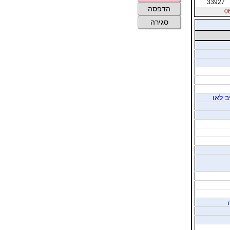
33927
הדפסה
סגירה
ב לאו