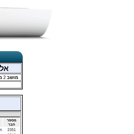
אלי
מושב
2
מ
מספר
חבר
2351
הו