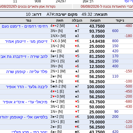
י יוסי
רב אמן
24297
908
11
 התאגדות נכונה ל-06/08/2026
נקודות אמן ותארים נכונים ל06/08/2026
תוצאה:
49.32
מקום ישיבה:
A7#
דרוג:
10
ניקוד
תוצאה
הובלה
חוזה
נגד
-480
43.7500
J
♦
+2 [W]
♥
4
רחימי רחמים - דימנט נעם
3N= [N]
♣
T
93.7500
600
1NX= [W]
♠
3
0.0000
-180
800
14.8438
K
♥
X-3 [W]
♦
7
זייטמן מגי - זייטמן אמיר
1N+2 [N]
♥
A
25.0000
150
4
♠
= [S]
♠
8
25.0000
420
170
81.2500
5
♥
+1 [N]
♠
3
להב שירה - זיידנברג גת אבי
2N+1 [S]
♠
9
56.2500
150
3N= [N]
♦
6
12.5000
400
-150
25.0000
J
♠
2N+1 [W]
פלד עליזה - קופמן שרה
2
♠
= [N]
♥
8
56.2500
110
3
♠
-1 [N]
♥
K
56.2500
-100
-500
100.0000
7
♠
X-2 [N]
♣
5
ליבנה גלעד - הדר אופיר
4
♥
+1 [E]
♠
A
50.0000
-450
2
♥
+3 [W]
♠
3
56.2500
-200
-680
43.7500
5
♥
+2 [W]
♠
4
מיכאלי עדי - אינדיג אופיר
3N+1 [E]
♥
3
50.0000
-430
1N= [N]
♥
T
25.0000
90
200
100.0000
K
♦
+2 [S]
♠
3
בלסיאנו אלי - קאופמן יהודה
1N+1 [E]
♣
8
75.0000
-120
2
♠
= [E]
♥
K
56.2500
-110
420
43.7500
K
♣
= [N]
♠
4
יזהר רפי - פרץ פולדי