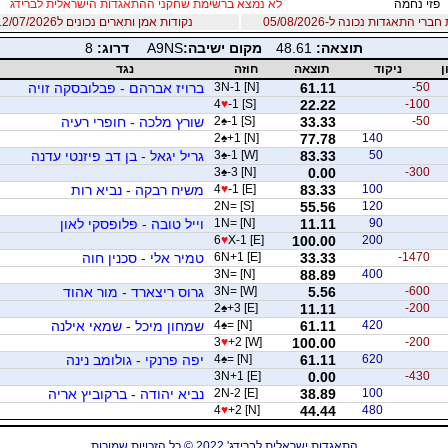
פזי נחמה
לא נמצא ברשימת שחקני ההתאגדות הישראלית לברידג
רי התאגדות נכונה ל-05/08/2026
נקודות אמן ותארים נכונים ל12/07/2026
תוצאה:
48.61
מקום ישיבה:
A9NS
דרוג:
8
ן
ניקוד
תוצאה
חוזה
נגד
-50
61.11
3N-1 [N]
ברויז אברהם - פבלובסקה זויה
4
♥
-1 [S]
22.22
-100
-50
33.33
-1 [S]
♠
2
שורץ מלכה - חופרי רעיה
2
♠
+1 [N]
77.78
140
50
83.33
-1 [W]
♠
3
גריל יגאל - בן דב פיזנטי עדנה
3
♠
-3 [N]
0.00
-300
100
83.33
-1 [E]
♥
4
משיח רבקה - נביא רות
2N= [S]
55.56
120
90
11.11
1N= [N]
וייל טובה - פלופסקי לאון
6
♥
X-1 [E]
100.00
200
-1470
33.33
6N+1 [E]
טמיר אלי - סכנין חוה
3N= [N]
88.89
400
-600
5.56
3N= [W]
גרוס ריצארד - מור אהוד
2
♠
+3 [E]
11.11
-200
420
61.11
= [N]
♠
4
שמחון מיכל - שמאי אילנה
3
♥
+2 [W]
100.00
-200
620
61.11
= [N]
♠
4
יפה פרנקי - גולומב נינה
3N+1 [E]
0.00
-430
100
38.89
2N-2 [E]
נביא יהודה - ברקוביץ אריה
4
♥
+2 [N]
44.44
480
התאגדות ישראלית לברידג' 2022 © כל הזכויות שמורות