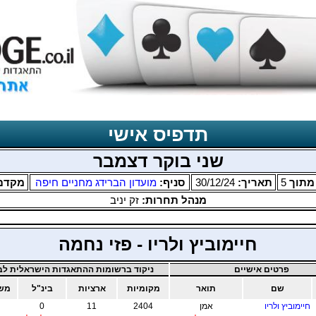
תדפיס אישי
שני בוקר דצמבר
תוך
5
תאריך:
30/12/24
סניף:
מועדון הברידג מחניים חיפה
מקדם
מנהל תחרות:
זק יניב
חיימוביץ ולריו - פזי נחמה
פרטים אישיים
ניקוד ברשומות ההתאגדות הישראלית לבר
שם
תואר
מקומיות
ארציות
בינ"ל
משו
חיימוביץ ולריו
אמן
2404
11
0