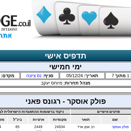
תדפיס אישי
ימי חמישי
1
מתוך
7
תאריך:
05/12/24
סניף:
נס ציונה
מקדם:
מנהל תחרות:
מיוחס יעקב
פולק אוסקר - רגונס פאני
פרטים אישיים
ניקוד ברשומות ההתאגדות הישראלית לבר
שם
תואר
מקומיות
ארציות
בינ"ל
משו
פולק אוסקר
רב אמן ארד
24934
2449
85
4