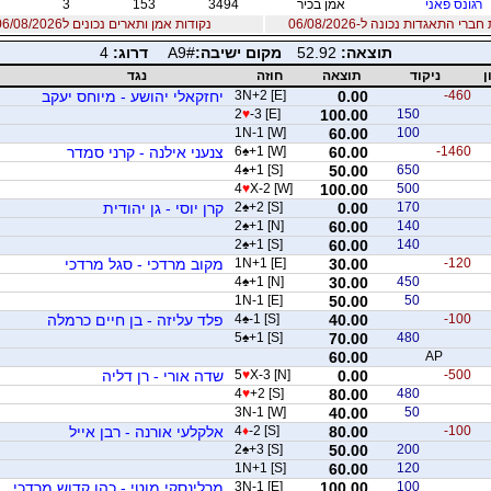
רגונס פאני
אמן בכיר
3494
153
3
רי התאגדות נכונה ל-06/08/2026
נקודות אמן ותארים נכונים ל06/08/2026
תוצאה:
52.92
מקום ישיבה:
A9#
דרוג:
4
ן
ניקוד
תוצאה
חוזה
נגד
-460
0.00
3N+2 [E]
יחזקאלי יהושע - מיוחס יעקב
2
♥
-3 [E]
100.00
150
1N-1 [W]
60.00
100
-1460
60.00
+1 [W]
♠
6
צנעני אילנה - קרני סמדר
4
♠
+1 [S]
50.00
650
4
♥
X-2 [W]
100.00
500
170
0.00
+2 [S]
♠
2
קרן יוסי - גן יהודית
2
♠
+1 [N]
60.00
140
2
♠
+1 [S]
60.00
140
-120
30.00
1N+1 [E]
מקוב מרדכי - סגל מרדכי
4
♠
+1 [N]
30.00
450
1N-1 [E]
50.00
50
-100
40.00
-1 [S]
♠
4
פלד עליזה - בן חיים כרמלה
5
♠
+1 [S]
70.00
480
60.00
AP
-500
0.00
X-3 [N]
♥
5
שדה אורי - רן דליה
4
♥
+2 [S]
80.00
480
3N-1 [W]
40.00
50
-100
80.00
-2 [S]
♦
4
אלקלעי אורנה - רבן אייל
2
♠
+3 [S]
50.00
200
1N+1 [S]
60.00
120
100
100.00
3N-1 [E]
מרלינסקי מוטי - כהן קדוש מרדכי