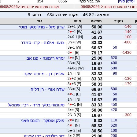
וסרמן סורין
אמן בכיר כסף
8656
354
2
6
רי התאגדות נכונה ל-06/08/2026
נקודות אמן ותארים נכונים ל06/08/2026
תוצאה:
46.82
מקום ישיבה:
A3#
דרוג:
9
ן
ניקוד
תוצאה
חוזה
נגד
-140
50.00
+1 [W]
♠
2
שרון מזל - מרלינסקי מוטי
2
♥
+1 [W]
41.67
-140
2
♠
X-1 [N]
59.72
-100
-600
83.33
3N= [W]
צנעני אילנה - קרני סמדר
3
♠
-1 [W]
66.67
50
6
♥
= [E]
79.17
-1430
620
25.00
= [N]
♥
4
עזרא רימונה - פנו אבי
3N= [S]
16.67
400
4
♠
X-2 [W]
16.67
500
90
83.33
1N= [N]
אלפרן דן - מיוחס יעקב
2
♦
+2 [E]
83.33
-130
3
♦
+3 [E]
58.33
-170
600
66.67
3N= [S]
שדה אורי - רן דליה
4
♥
-1 [E]
41.67
50
1N= [N]
16.67
90
450
83.33
+1 [N]
♥
4
סקומורובסקי מרה - רבין שמואל
4
♠
= [S]
50.00
420
2N-3 [S]
16.67
-300
110
8.33
= [S]
♥
2
פולק אוסקר - רגונס פאני
4
♥
= [N]
58.33
620
5
♣
-2 [E]
30.56
100
200
25.00
-2 [E]
♠
4
דור רולנדה - כהן איציק