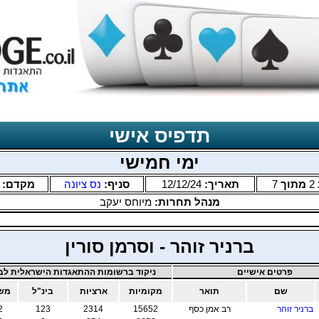
תדפיס אישי
ימי חמישי
2
מתוך
7
תאריך:
12/12/24
סניף:
נס ציונה
מקדם:
מנהל תחרות:
מיוחס יעקב
ברניר זוהר - וסרמן סורין
פרטים אישיים
ניקוד ברשומות ההתאגדות הישראלית לבר
שם
תואר
מקומיות
ארציות
בינ"ל
משו
ברניר זוהר
רב אמן כסף
15652
2314
123
2