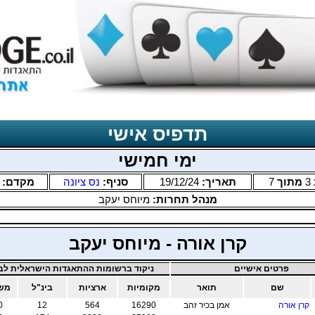
תדפיס אישי
ימי חמישי
3
מתוך
7
תאריך:
19/12/24
סניף:
נס ציונה
מקדם:
מנהל תחרות:
מיוחס יעקב
קרן אורה - מיוחס יעקב
פרטים אישיים
ניקוד ברשומות ההתאגדות הישראלית לבר
שם
תואר
מקומיות
ארציות
בינ"ל
משו
קרן אורה
אמן בכיר זהב
16290
564
12
0