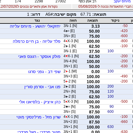
מיוחס יעקב
רב אמן כסף
27002
2298
174
2
רי התאגדות נכונה ל-05/08/2026
נקודות אמן ותארים נכונים ל12/07/2026
תוצאה:
67.71
מקום ישיבה:
A5#
דרוג:
1
ן
ניקוד
תוצאה
חוזה
נגד
-50
3.13
3N-1 [N]
יחזקאלי יהושע - מיוחס עליזה
4
♠
= [E]
50.00
-420
3N= [E]
75.00
-600
-800
100.00
X-3 [N]
♦
4
פלד עליזה - בן חיים כרמלה
2
♠
-1 [N]
62.50
-100
3N-1 [E]
37.50
100
-200
62.50
X-1 [N]
♥
4
פולק אוסקר - רגונס פאני
3N-4 [N]
100.00
-200
3N+1 [E]
50.00
-630
100
0.00
-1 [W]
♦
2
שפי דב - גפני סרגו
3N+3 [E]
100.00
-490
5
♦
-2 [N]
100.00
-200
200
100.00
-2 [E]
♠
2
פנו אבי - וסרמן סורין
2N= [N]
75.00
120
3
♠
-2 [E]
62.50
100
-500
100.00
X-3 [N]
♦
5
כהן איציק - בלסיאנו אלי
2
♣
= [N]
75.00
90
3N= [S]
87.50
600
-100
100.00
X-1 [N]
♦
4
שרון מזל - מרלינסקי מוטי
3N+2 [E]
87.50
-660
3N+1 [N]
100.00
630
-630
0.00
3N+1 [E]
מקוב מרדכי - סגל מרדכי