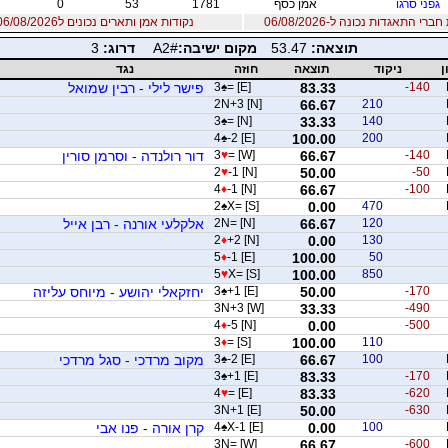
גפני סרגו
אמן כסף
1781
53
0
רי התאגדות נכונה ל-06/08/2026
נקודות אמן ותארים נכונים ל06/08/2026
תוצאה:
53.47
מקום ישיבה:
A2#
דרוג:
3
ן
ניקוד
תוצאה
חוזה
נגד
-140
83.33
= [E]
♠
3
פישר לילי - רבין שמואל
2N+3 [N]
66.67
210
3
♠
= [N]
33.33
140
4
♠
-2 [E]
100.00
200
-140
66.67
= [W]
♥
3
דור רולנדה - וסרמן סורין
2
♥
-1 [N]
50.00
-50
4
♦
-1 [N]
66.67
-100
2
♠
X= [S]
0.00
470
120
66.67
2N= [N]
אלקלעי אורנה - רבן אייל
2
♦
+2 [N]
0.00
130
5
♦
-1 [E]
100.00
50
5
♥
X= [S]
100.00
850
-170
50.00
+1 [E]
♠
3
יחזקאלי יהושע - מיוחס עליזה
3N+3 [W]
33.33
-490
4
♦
-5 [N]
0.00
-500
3
♦
= [S]
100.00
110
100
66.67
-2 [E]
♠
3
מקוב מרדכי - סגל מרדכי
3
♠
+1 [E]
83.33
-170
4
♥
= [E]
83.33
-620
3N+1 [E]
50.00
-630
100
0.00
X-1 [E]
♠
4
קרן אורה - פנו אבי
3N= [W]
66.67
-600