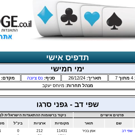
תדפיס אישי
ימי חמישי
4
מתוך
7
תאריך:
26/12/24
סניף:
נס ציונה
מקדם:
מנהל תחרות:
מיוחס יעקב
שפי דב - גפני סרגו
פרטים אישיים
ניקוד ברשומות ההתאגדות הישראלית לבר
שם
תואר
מקומיות
ארציות
בינ"ל
משו
שפי דב
אמן בכיר
11431
212
0
1