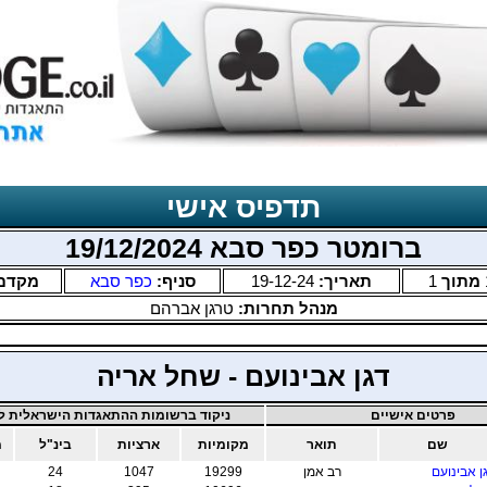
תדפיס אישי
ברומטר כפר סבא 19/12/2024
מתוך
1
תאריך:
19-12-24
סניף:
כפר סבא
מקדם
מנהל תחרות:
טרגן אברהם
דגן אבינועם - שחל אריה
פרטים אישיים
ניקוד ברשומות ההתאגדות הישראלית לב
שם
תואר
מקומיות
ארציות
בינ"ל
מ
ן אבינועם
רב אמן
19299
1047
24