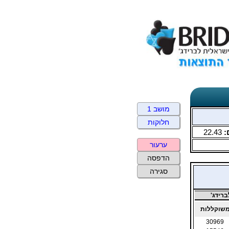
מושב 1
חלוקות
:
22.43
ערעור
הדפסה
סגירה
רידג'
שוקללות
30969