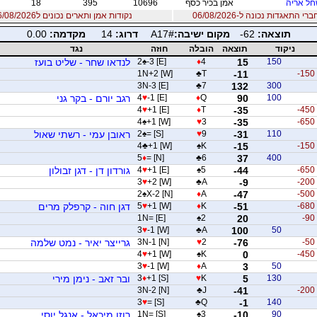
ל אריה
אמן בכיר כסף
10696
395
18
 התאגדות נכונה ל-06/08/2026
נקודות אמן ותארים נכונים ל06/08/2026
תוצאה:
-62
מקום ישיבה:
A17#
דרוג:
14
מקדמה:
0.00
ניקוד
תוצאה
הובלה
חוזה
נגד
150
15
4
♦
-3 [E]
♠
2
לנדאו שחר - שליט בועז
1N+2 [W]
♣
T
-11
-150
3N-3 [E]
♣
7
132
300
100
90
Q
♦
-1 [E]
♥
4
רגב יורם - בקר גני
4
♥
+1 [E]
♦
T
-35
-450
4
♠
+1 [W]
♥
3
-35
-650
110
-31
9
♥
= [S]
♠
2
ראובן עמי - רשתי שאול
4
♣
+1 [W]
♠
K
-15
-150
5
♦
= [N]
♣
6
37
400
-650
-44
5
♠
+1 [E]
♥
4
גורדון דן - דגן זבולון
3
♥
+2 [W]
♣
A
-9
-200
2
♠
X-2 [N]
♦
A
-47
-500
-680
-51
K
♦
+1 [W]
♥
5
דגן חוה - קרפלק מרים
1N= [E]
♠
2
20
-90
3
♥
-1 [W]
♣
A
100
50
-50
-76
2
♥
3N-1 [N]
גרייצר יאיר - נמט שלמה
4
♥
+1 [W]
♠
K
0
-450
3
♥
-1 [W]
♦
A
3
50
130
5
K
♥
+1 [S]
♦
3
ובר זאב - נימן מירי
3N-2 [N]
♣
J
-41
-200
3
♥
= [S]
♣
Q
-1
140
90
-10
3
♠
1N= [S]
רוזן מיכאל - אנגל יוסי