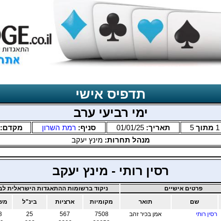
תדפיס אישי
ימי רביעי ערב
1
מתוך
5
תאריך:
01/01/25
סניף:
רמת השרון
מקדם:
מנהל תחרות:
מינץ יעקב
רסין רותי - מינץ יעקב
פרטים אישיים
ניקוד ברשומות ההתאגדות הישראלית לבר
שם
תואר
מקומיות
ארציות
בינ"ל
משו
רסין רותי
אמן בכיר זהב
7508
567
25
8