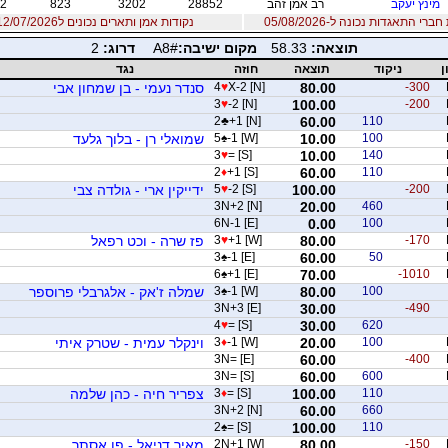
מינץ יעקב
רב אמן זהב
28852
3202
823
2
רי התאגדות נכונה ל-05/08/2026
נקודות אמן ותארים נכונים ל12/07/2026
תוצאה:
58.33
מקום ישיבה:
A8#
דרוג:
2
ן
ניקוד
תוצאה
חוזה
נגד
-300
80.00
X-2 [N]
♥
4
סנדר נעמי - בן שמחון אבי
3
♥
-2 [N]
100.00
-200
2
♣
+1 [N]
60.00
110
100
10.00
-1 [W]
♠
5
שמואלי רן - בלוך גלעד
3
♥
= [S]
10.00
140
2
♦
+1 [S]
60.00
110
-200
100.00
-2 [S]
♥
5
ידייקין ארי - גולדה צבי
3N+2 [N]
20.00
460
6N-1 [E]
0.00
100
-170
80.00
+1 [W]
♥
3
פז שרה - וכט רפאל
3
♠
-1 [E]
60.00
50
6
♠
+1 [E]
70.00
-1010
100
80.00
-1 [W]
♠
3
שמלה ז'אק - אלגרבלי פרוספר
3N+3 [E]
30.00
-490
4
♥
= [S]
30.00
620
100
20.00
-1 [W]
♦
3
וינקלר עמית - שטרק איתי
3N= [E]
60.00
-400
3N= [S]
60.00
600
110
100.00
= [S]
♦
3
צפריר חיה - כהן שלמה
3N+2 [N]
60.00
660
2
♠
= [S]
100.00
110
-150
80.00
2N+1 [W]
מאיר דניאל - פן אסתר