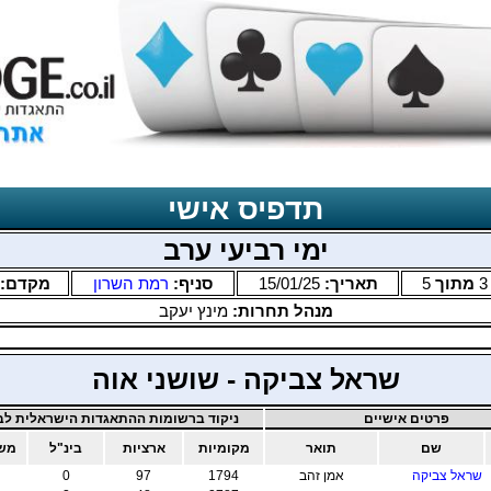
תדפיס אישי
ימי רביעי ערב
3
מתוך
5
תאריך:
15/01/25
סניף:
רמת השרון
מקדם:
מנהל תחרות:
מינץ יעקב
שראל צביקה - שושני אוה
פרטים אישיים
ניקוד ברשומות ההתאגדות הישראלית לבר
שם
תואר
מקומיות
ארציות
בינ"ל
משו
שראל צביקה
אמן זהב
1794
97
0