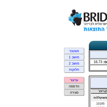
מצטבר
מושב 1
ם:
16.73
מושב 2
חלוקות
ערעור
הדפסה
רידג'
סגירה
שוקללות
10185