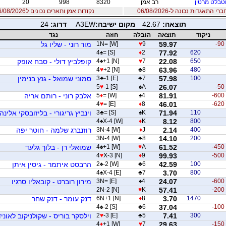
טבלט מרטין
רב אמן
8320
998
20
 התאגדות נכונה ל-06/08/2026
נקודות אמן ותארים נכונים ל06/08/2026
תוצאה:
42.67
מקום ישיבה:
A3EW
דרוג:
24
ניקוד
תוצאה
הובלה
חוזה
נגד
-90
59.97
9
♥
1N= [W]
מור רוני - שליו גל
4
♠
= [S]
♦
2
77.92
620
650
22.08
7
♥
+1 [N]
♠
4
קופלביץ דולי - סבח אופק
4
♥
+2 [N]
♣
8
63.96
480
100
57.98
7
♣
-1 [E]
♣
3
סמוני שמואל - גנץ בנימין
5
♥
-1 [S]
♠
A
26.07
-50
-600
81.91
4
♠
= [W]
♦
5
אלבק רוני - רותם אריה
4
♥
= [E]
♦
8
46.01
-620
110
71.94
K
♠
= [S]
♣
3
וינביץ גריגורי - בליזובסקי אלינה
4
♠
X-4 [W]
♦
K
8.12
800
400
2.14
J
♦
3N-4 [W]
רוזנברג שלמה - חוטר יפה
3N-4 [W]
♣
8
14.10
200
-450
61.52
A
♥
+1 [W]
♠
4
שמואלי רן - בלוך גלעד
4
♥
X-3 [N]
♦
9
99.93
-500
100
42.59
6
♣
-2 [W]
♠
2
הרבסט איתמר - גיסין איתן
4
♠
X-4 [E]
♣
7
3.70
800
-600
24.07
4
♠
3N= [E]
מירון רוברט - קובאליו סרגיו
2N-2 [N]
♥
K
57.41
-200
1470
3.70
8
♦
6N+1 [N]
דנק עומר - דנק שחר
4
♠
-2 [S]
♣
6
37.04
-100
300
7.41
5
♣
-3 [E]
♥
2
וילסקר בוריס - שקולניקוב לאוניד
4
♦
+1 [W]
♥
7
29.63
-150