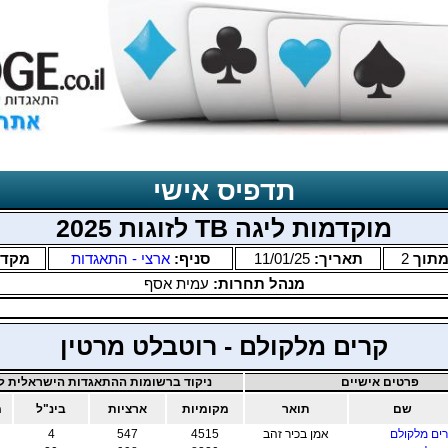
תדפיס אישי
מוקדמות ליגה TB לזוגות 2025
תוך
2
תאריך:
11/01/25
סניף:
ארצי - התאגדות
מקד
מנהל תחרות:
עמית אסף
קרים מלקולם - רוטבלט מרטין
פרטים אישיים
ניקוד ברשומות ההתאגדות הישראלית לב
שם
תואר
מקומיות
ארציות
בינ"ל
מ
ים מלקולם
אמן בכיר זהב
4515
547
4