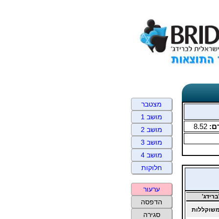
מצטבר
מושב 1
ם:
8.52
מושב 2
מושב 3
מושב 4
חלוקות
ערעור
רידג'
הדפסה
שוקללות
סגירה