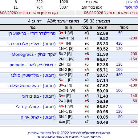
וך עידן
אמן בכיר
1020
222
8
וך גלעד
אמן בכיר זהב
5037
704
11
 התאגדות נכונה ל-06/08/2026
נקודות אמן ותארים נכונים ל06/08/2026
תוצאה:
58.33
מקום ישיבה:
A2#
דרוג:
4
ניקוד
תוצאה
הובלה
חוזה
נגד
50
92.86
Q
♠
-1 [W]
♥
3
פרידלנדר דודי - בר-שוע רן
4
♠
X-1 [S]
♦
T
9.52
-200
420
83.33
K
♠
= [N]
♥
4
(רובוט) - שלמן אלכסנדרה
1N+1 [S]
♠
5
59.52
120
-200
11.90
6
♥
-2 [S]
♠
5
שקד יצחק - Monogracz
2N+1 [W]
♥
8
66.67
-150
120
52.38
5
♦
2N= [S]
דויטש פיק לאה - petnoto
3N-2 [E]
♥
A
85.71
100
480
28.57
T
♦
+2 [S]
♠
4
(רובוט) - גולדשטיין סולנג
5
♦
+1 [E]
♠
9
57.14
-620
-100
47.62
2
♦
-2 [N]
♥
3
(רובוט) - בעל טכסא אילנה
2
♠
X-1 [W]
♦
A
50.00
100
-140
71.43
5
♠
= [E]
♥
3
(רובוט) - בונים רוני
2
♠
-1 [N]
♥
5
26.19
-50
50
66.67
2
♦
-1 [W]
♥
4
(רובוט) - קופלביץ דולי
1N+1 [S]
♥
4
80.95
120
50
69.05
A
♦
3N-1 [E]
(רובוט) - שחל אריה
4
♠
= [E]
♠
7
90.48
-420
התאגדות ישראלית לברידג' 2022 © כל הזכויות שמורות
תוכנות חישוב ותצוגת תוצאות:
אסף עמית