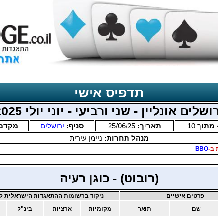
תדפיס אישי
ושלים אונליין - שני ורביעי - יוני יולי 2025
מתוך
10
תאריך:
25/06/25
סניף:
ירושלים
מקדם
מנהל תחרות:
ניימן עירית
 ב-
BBO
(רובוט) - כוגן רעיה
פרטים אישיים
ניקוד ברשומות ההתאגדות הישראלית לב
שם
תואר
מקומיות
ארציות
בינ"ל
מ