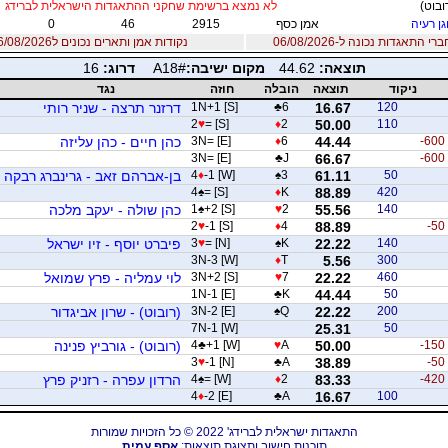
ובוט)
לא נמצא ברשימת שחקני ההתאגדות הישראלית לברידג
גן רעיה
אמן כסף
2915
46
0
 התאגדות נכונה ל-06/08/2026
נקודות אמן ותארים נכונים ל06/08/2026
תוצאה:
44.62
מקום ישיבה:
A18#
דרוג:
16
ניקוד
תוצאה
הובלה
חוזה
נגד
120
16.67
6
♣
1N+1 [S]
דרזנר תרצה - שניר רותי
2
♥
= [S]
♦
2
50.00
110
-600
44.44
6
♦
3N= [E]
כהן חיים - כהן עליזה
3N= [E]
♣
J
66.67
-600
50
61.11
3
♠
-1 [W]
♦
4
בן-אברהם זאב - גרינברג רבקה
4
♠
= [S]
♦
K
88.89
420
140
55.56
2
♥
+2 [S]
♠
1
כהן שולה - יעקב מלכה
2
♥
-1 [S]
♦
4
88.89
-50
140
22.22
K
♠
= [N]
♥
3
פיברט יוסף - זיו ישראל
3N-3 [W]
♦
T
5.56
300
460
22.22
7
♥
3N+2 [S]
לוי עמליה - פרץ שמואל
1N-1 [E]
♣
K
44.44
50
200
22.22
Q
♠
3N-2 [E]
(רובוט) - שרון אביגדור
7N-1 [W]
25.31
50
-150
50.00
A
♥
+1 [W]
♣
4
(רובוט) - גורביץ פנינה
3
♥
-1 [N]
♣
A
38.89
-50
-420
83.33
2
♦
= [W]
♠
4
הרדון עפרה - רזניק פרץ
4
♦
-2 [E]
♣
A
16.67
100
התאגדות ישראלית לברידג' 2022 © כל הזכויות שמורות
תוכנות חישוב ותצוגת תוצאות:
אסף עמית