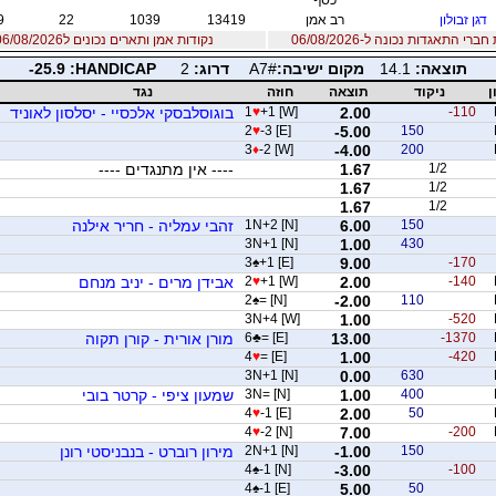
דגן זבולון
רב אמן
13419
1039
22
9
רי התאגדות נכונה ל-06/08/2026
נקודות אמן ותארים נכונים ל06/08/2026
תוצאה:
14.1
מקום ישיבה:
A7#
דרוג:
2
PACIDNAH:
-25.9
ן
ניקוד
תוצאה
חוזה
נגד
-110
2.00
+1 [W]
♥
1
בוגוסלבסקי אלכסיי - יסלסון לאוניד
2
♥
-3 [E]
-5.00
150
3
♦
-2 [W]
-4.00
200
1/2
1.67
---- אין מתנגדים ----
1.67
1/2
1.67
1/2
150
6.00
1N+2 [N]
זהבי עמליה - חריר אילנה
3N+1 [N]
1.00
430
3
♠
+1 [E]
9.00
-170
-140
2.00
+1 [W]
♥
2
אבידן מרים - יניב מנחם
2
♠
= [N]
-2.00
110
3N+4 [W]
1.00
-520
-1370
13.00
= [E]
♣
6
מורן אורית - קורן תקוה
4
♥
= [E]
1.00
-420
3N+1 [N]
0.00
630
400
1.00
3N= [N]
שמעון ציפי - קרטר בובי
4
♥
-1 [E]
2.00
50
4
♥
-2 [N]
7.00
-200
150
-1.00
2N+1 [N]
מירון רוברט - בנבניסטי רונן
4
♠
-1 [N]
-3.00
-100
4
♠
-1 [E]
5.00
50