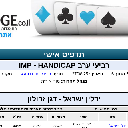
תדפיס אישי
רביעי ערב IMP - HANDICAP
מתוך
6
תאריך:
27/08/25
סניף:
ברידג' פוינט פולג
מקדם:
מנהל תחרות:
מורן אורית
ידלין ישראל - דגן זבולון
פרטים אישיים
ניקוד ברשומות ההתאגדות הישראלית לבר
שם
תואר
מקומיות
ארציות
בינ"ל
משו
רב אמן בינלאומי
ידלין ישראל
38439
8253
4495
9
כסף