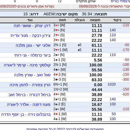
רצפלד בוריס
שחקן מתקדם
72
0
0
 התאגדות נכונה ל-06/08/2026
נקודות אמן ותארים נכונים ל06/08/2026
תוצאה:
36.94
מקום ישיבה:
A6EW
דרוג:
16
ניקוד
תוצאה
הובלה
חוזה
נגד
-110
11.11
= [W]
♦
3
דהן יצחק - שושני חנה
3
♥
= [N]
11.11
140
110
27.78
= [S]
♥
2
צידון רבקה - מנור עדית
3
♥
= [N]
22.22
140
-50
61.11
5
♠
2N-1 [S]
אלוני ישי - גונן מלכה
3
♥
+1 [W]
♠
5
11.11
-170
110
22.22
= [N]
♠
2
ביגר כרמלה - גני רותי
1
♠
-1 [S]
5.56
-50
-100
100.00
2N-1 [N]
קולסקי מינה - קרמר ליאורה
4
♣
= [W]
55.56
-130
-150
100.00
-3 [N]
♥
4
סגל זאב - שורץ מלכה
3
♣
-3 [S]
83.33
-300
1020
0.00
6N+1 [N]
הרץ צפורה - לחמן מיכה
1N+2 [W]
44.44
-150
-620
38.89
= [W]
♥
4
בוימל דבורה - בוימל זאב
2
♠
+1 [S]
22.22
140
100
16.67
-2 [E]
♠
3
מעוז דפנה - אלדר ליאורה
2
♠
= [W]
55.56
-110
50
11.11
-1 [W]
♥
4
ברנבלום נירה - בן יוסף הדרה
4
♠
-1 [W]
38.89
100
התאגדות ישראלית לברידג' 2022 © כל הזכויות שמורות