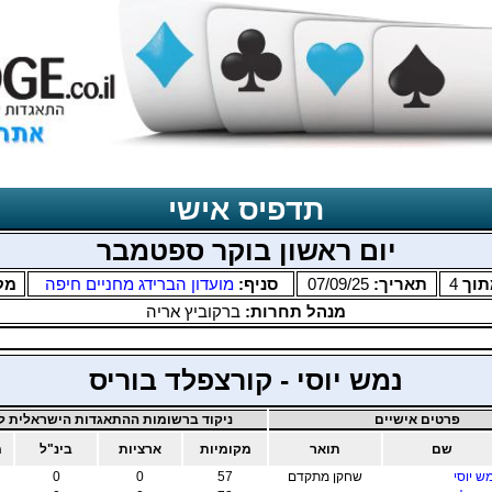
תדפיס אישי
יום ראשון בוקר ספטמבר
וך
4
תאריך:
07/09/25
סניף:
מועדון הברידג מחניים חיפה
מק
מנהל תחרות:
ברקוביץ אריה
נמש יוסי - קורצפלד בוריס
פרטים אישיים
ניקוד ברשומות ההתאגדות הישראלית לב
שם
תואר
מקומיות
ארציות
בינ"ל
מ
ש יוסי
שחקן מתקדם
57
0
0