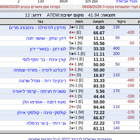
אנג'ל אביאלה
אמן זהב
3604
130
2
רי התאגדות נכונה ל-06/08/2026
נקודות אמן ותארים נכונים ל06/08/2026
תוצאה:
41.94
מקום ישיבה:
A7EW
דרוג:
12
ן
ניקוד
תוצאה
חוזה
נגד
130
0.00
+1 [S]
♣
3
מירקין לודמילה - גינזבורג מרים
4
♥
= [E]
66.67
-420
50
11.11
-1 [W]
♥
4
דהן יצחק - שושני חנה
5
♠
-1 [N]
55.56
-50
400
33.33
3N= [N]
לנג רונן - בנאורי ירון
5
♣
X-1 [E]
11.11
200
-150
11.11
2N+1 [E]
קורן עינת - בר יוסף לוסי
4
♥
-1 [W]
50.00
50
-100
50.00
-1 [N]
♥
5
ליבלינג לינדה - מזרחי שמחה
2
♥
= [S]
16.67
110
-480
33.33
+2 [E]
♥
4
ריבקינד רות - מנדל שרונה
2N-1 [S]
83.33
-100
170
5.56
+1 [N]
♠
3
משכית חניתה - קרמר ליאורה
4
♥
-1 [S]
44.44
-100
-450
50.00
+1 [E]
♠
4
מעוז דפנה - אוסימו הלן
2
♥
= [S]
94.44
110
-170
72.22
+1 [W]
♠
3
קולסקי מינה - קולסקי איתן
3
♠
+2 [W]
66.67
-200
170
22.22
+2 [N]
♠
2
גני רותי - ביגר כרמלה
2
♠
+1 [S]
61.11
140
התאגדות ישראלית לברידג' 2022 © כל הזכויות שמורות