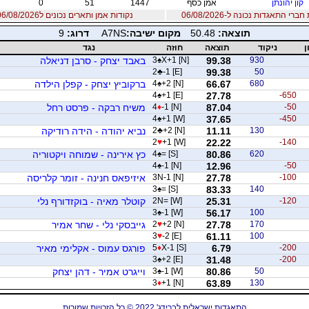
קון יהונתן
אמן כסף
1447
51
0
רי התאגדות נכונה ל-06/08/2026
נקודות אמן ותארים נכונים ל06/08/2026
תוצאה:
50.48
מקום ישיבה:
A7NS
דרוג:
9
ן
ניקוד
תוצאה
חוזה
נגד
930
99.38
X+1 [N]
♠
3
באבד יצחק - סרבן דניאלה
2
♣
-1 [E]
99.38
50
680
66.67
+2 [N]
♠
4
ברקוביץ יצחק - קפלן הילדה
4
♠
+1 [E]
27.78
-650
-50
87.04
-1 [N]
♦
4
משיח רבקה - פרסט רחל
4
♠
+1 [W]
37.65
-450
130
11.11
+2 [N]
♣
2
נביא יהודה - הידה רודיקה
2
♥
+1 [W]
22.22
-140
620
80.86
= [S]
♠
4
כץ אירינה - שמוחה ויקטוריה
4
♠
-1 [N]
12.96
-50
-100
27.78
3N-1 [N]
איזיפאס חנינה - זומר קלריסה
3
♠
= [S]
83.33
140
-120
25.31
2N= [W]
קוטלר מאיה - בוקזדורף נלי
3
♠
-1 [W]
56.17
100
170
27.78
+2 [N]
♥
2
גייבסקי נלי - שחר אמיר
3
♥
-2 [E]
61.11
100
-200
6.79
X-1 [S]
♦
5
פורגס עמוס - אקלימי מאיר
3
♠
+2 [E]
31.48
-200
50
80.86
-1 [W]
♠
3
וייגרט אמיר - דהן יצחק
3
♦
+1 [N]
63.89
130
התאגדות ישראלית לברידג' 2022 © כל הזכויות שמורות