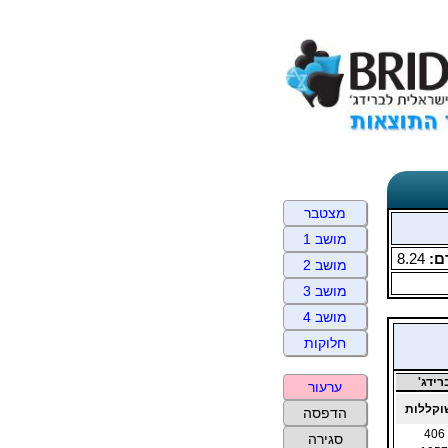
מצטבר
מושב 1
ם:
8.24
מושב 2
מושב 3
מושב 4
חלוקות
ידג'
ערעור
קללות
הדפסה
406
סגירה