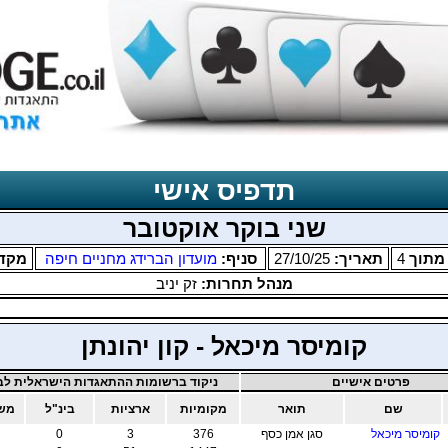
תדפיס אישי
שני בוקר אוקטובר
תוך
4
תאריך:
27/10/25
סניף:
מועדון הברידג מחניים חיפה
מקד
מנהל תחרות:
זק יניב
קומיסר מיכאל - קון יהונתן
פרטים אישיים
ניקוד ברשומות ההתאגדות הישראלית לבר
שם
תואר
מקומיות
ארציות
בינ"ל
משו
קומיסר מיכאל
סגן אמן כסף
376
3
0