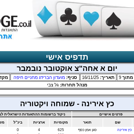
תדפיס אישי
יום א אחה"צ אוקטובר נובמבר
תוך
9
תאריך:
16/11/25
סניף:
מועדון הברידג מחניים חיפה
מקד
מנהל תחרות:
גל צבי
כץ אירינה - שמוחה ויקטוריה
פרטים אישיים
ניקוד ברשומות ההתאגדות הישראלית לבר
שם
תואר
מקומיות
ארציות
בינ"ל
משו
כץ אירינה
סגן אמן כסף
625
4
0