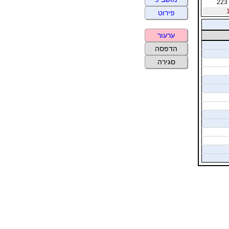
223
פירוט
ערעור
הדפסה
סגירה