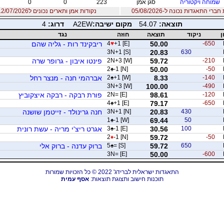
שמוחה ויקטוריה
סגן אמן
223
0
0
רי התאגדות נכונה ל-05/08/2026
נקודות אמן ותארים נכונים ל12/07/2026
תוצאה:
54.07
מקום ישיבה:
A2EW
דרוג:
4
ן
ניקוד
תוצאה
חוזה
נגד
-650
50.00
+1 [E]
♥
4
ריבקינד רות - גליה שהם
3N+1 [S]
20.83
630
-210
59.72
2N+3 [W]
פינטו איבון - גרופר שרה
2
♠
-1 [N]
50.00
-50
-140
8.33
+1 [W]
♠
2
אברהמי חנה - מנצר רחל
3N+3 [W]
100.00
-490
-120
98.61
2N= [E]
פורת רבקה - רבקה איצקוביץ
4
♠
+1 [E]
79.17
-650
430
20.83
3N+1 [N]
חנה גרינולד - זייטמן שושנה
1
♠
-1 [W]
69.44
50
100
30.56
-1 [E]
♠
3
אגרט ריצ'י מריה - עשת רונית
2
♦
-1 [N]
59.72
-50
650
59.72
= [S]
♠
5
ברוק עדנה - ברוק אלי
3N= [E]
50.00
-600
התאגדות ישראלית לברידג' 2022 © כל הזכויות שמורות
תוכנות חישוב ותצוגת תוצאות:
אסף עמית