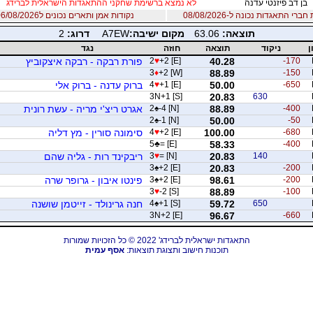
בן דב פיזנטי עדנה
לא נמצא ברשימת שחקני ההתאגדות הישראלית לברידג
רי התאגדות נכונה ל-08/08/2026
נקודות אמן ותארים נכונים ל06/08/2026
תוצאה:
63.06
מקום ישיבה:
A7EW
דרוג:
2
ן
ניקוד
תוצאה
חוזה
נגד
-170
40.28
+2 [E]
♥
2
פורת רבקה - רבקה איצקוביץ
3
♦
+2 [W]
88.89
-150
-650
50.00
+1 [E]
♥
4
ברוק עדנה - ברוק אלי
3N+1 [S]
20.83
630
-400
88.89
-4 [N]
♠
2
אגרט ריצ'י מריה - עשת רונית
2
♠
-1 [N]
50.00
-50
-680
100.00
+2 [E]
♥
4
סימונה סורין - מץ דליה
5
♣
= [E]
58.33
-400
140
20.83
= [N]
♥
3
ריבקינד רות - גליה שהם
3
♠
+2 [E]
20.83
-200
-200
98.61
+2 [E]
♠
3
פינטו איבון - גרופר שרה
3
♥
-2 [S]
88.89
-100
650
59.72
+1 [S]
♠
4
חנה גרינולד - זייטמן שושנה
3N+2 [E]
96.67
-660
התאגדות ישראלית לברידג' 2022 © כל הזכויות שמורות
תוכנות חישוב ותצוגת תוצאות:
אסף עמית