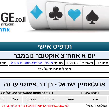
תדפיס אישי
יום א אחה"צ אוקטובר נובמבר
תוך
9
תאריך:
16/11/25
סניף:
מועדון הברידג מחניים חיפה
מקד
מנהל תחרות:
גל צבי
אנגלשטיין ישראל - בן דב פיזנטי עדנה
פרטים אישיים
ניקוד ברשומות ההתאגדות הישראלית לבר
שם
תואר
מקומיות
ארציות
בינ"ל
מש
אנגלשטיין ישראל
לא נמצא ברשימת שחקני ההתאגדות הישראלית לברידג