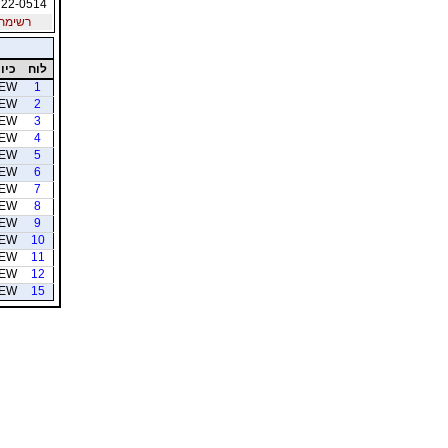
22-0514
רשימת חב
לוח
כיוו
EW
1
EW
2
EW
3
EW
4
EW
5
EW
6
EW
7
EW
8
EW
9
EW
10
EW
11
EW
12
EW
15