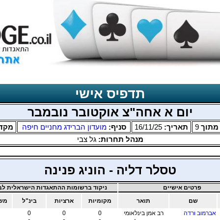
תדפיס אישי
יום א אחה"צ אוקטובר נובמבר
תוך
9
תאריך:
16/11/25
סניף:
מועדון הברידג מחניים חיפה
מקד
מנהל תחרות:
גל צבי
טסלר דליה - הוניג פנינה
פרטים אישיים
ניקוד ברשומות ההתאגדות הישראלית לבר
שם
תואר
מקומיות
ארציות
בינ"ל
משו
אברמוב ורדה
רב אמן בינלאומי
0
0
0