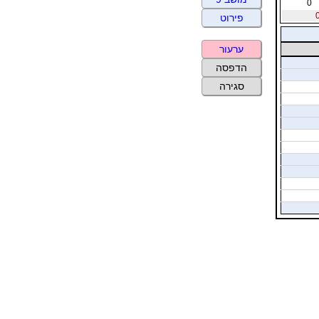
0
פירוט
ערעור
הדפסה
סגירה