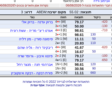
אברמוב ורדה
רב אמן בינלאומי
0
0
0
רי התאגדות נכונה ל-06/08/2026
נקודות אמן ותארים נכונים ל06/08/2026
תוצאה:
55.02
מקום ישיבה:
A8EW
דרוג:
3
ן
ניקוד
תוצאה
חוזה
נגד
-420
79.17
= [W]
♥
4
ברוק עדנה - ברוק אלי
3
♦
+1 [W]
50.00
-130
-710
98.61
+3 [E]
♥
4
אגרט ריצ'י מריה - עשת רונית
3
♦
+1 [N]
98.61
130
50
11.11
2N-1 [W]
סימונה סורין - מץ דליה
2
♠
= [S]
20.83
110
-620
41.67
= [W]
♥
4
ריבקינד רות - גליה שהם
4
♥
-1 [W]
16.67
50
-100
79.17
-2 [N]
♦
2
פינטו איבון - גרופר שרה
4
♠
+1 [E]
79.17
-650
120
98.61
1N+1 [N]
אברהמי חנה - מנצר רחל
1N= [N]
30.56
90
660
11.11
3N+2 [N]
פורת רבקה - רבקה איצקוביץ
התאגדות ישראלית לברידג' 2022 © כל הזכויות שמורות
תוכנות חישוב ותצוגת תוצאות:
אסף עמית