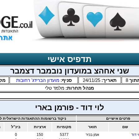
תדפיס אישי
שני אחהצ במועדון נובמבר דצמבר
תוך
8
תאריך:
24/11/25
סניף:
מועדון הברידג' רחובות
מק
מנהל תחרות:
מלמד טלי
לוי דוד - פורמן בארי
פרטים אישיים
ניקוד ברשומות ההתאגדות הישראלית לב
שם
תואר
מקומיות
ארציות
בינ"ל
מ
י דוד
אמן בכיר
5377
150
0