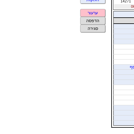
14271
ערעור
הדפסה
סגירה
סף