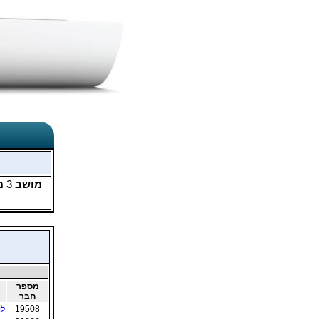
מושב
3
מ
מספר
חבר
19508
לו