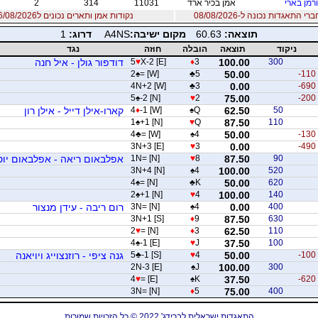
רמן בארי
אמן בכיר ארד
11031
314
2
 התאגדות נכונה ל-08/08/2026
נקודות אמן ותארים נכונים ל06/08/2026
תוצאה:
60.63
מקום ישיבה:
A4NS
דרוג:
1
ניקוד
תוצאה
הובלה
חוזה
נגד
300
100.00
3
♦
X-2 [E]
♥
5
דודפור גולן - איל חנה
2
♠
= [W]
♣
5
50.00
-110
4N+2 [W]
♣
3
0.00
-690
5
♠
-2 [N]
♥
2
75.00
-200
50
62.50
Q
♠
-1 [W]
♦
4
קארו-אילן דייל - אילן רון
1
♠
+1 [N]
♥
Q
87.50
110
4
♣
= [W]
♠
4
50.00
-130
3N+3 [E]
♥
3
0.00
-490
90
87.50
8
♥
1N= [N]
אפלבאום ריאה - אפלבאום יו
3N+4 [N]
♠
4
100.00
520
4
♠
= [N]
♣
K
50.00
620
2
♠
+1 [N]
♥
4
100.00
140
400
0.00
4
♠
3N= [N]
רום ריבה - עידן מנצור
3N+1 [S]
♦
9
87.50
630
2
♥
= [N]
♦
3
62.50
110
4
♠
-1 [E]
♥
J
37.50
100
-100
50.00
4
♥
-1 [S]
♣
5
גנה ציפי - רוזנצוייג ויויאנה
2N-3 [E]
♠
J
100.00
300
4
♥
= [E]
♠
K
37.50
-620
3N= [N]
♦
5
75.00
400
התאגדות ישראלית לברידג' 2022 © כל הזכויות שמורות