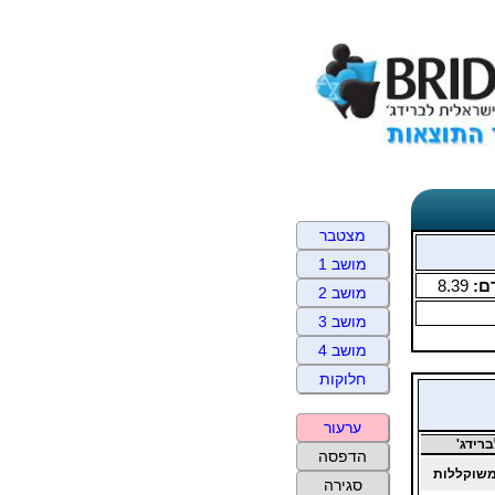
מצטבר
מושב 1
ם:
8.39
מושב 2
מושב 3
מושב 4
חלוקות
ערעור
רידג'
הדפסה
שוקללות
סגירה