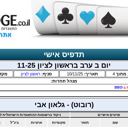
תדפיס אישי
יום ב ערב בראשון לציון 11-25
מתוך
4
תאריך:
10/11/25
סניף:
ראשון לציון
מקד
מנהל תחרות:
 ב-
BBO
(רובוט) - גלאון אבי
פרטים אישיים
ניקוד ברשומות ההתאגדות הישראלית לב
שם
תואר
מקומיות
ארציות
בינ"ל
מ