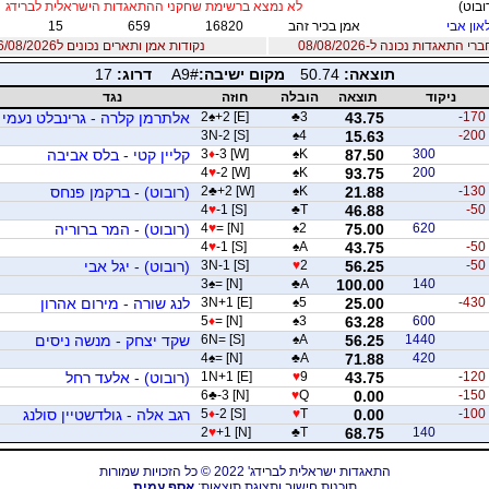
ובוט)
לא נמצא ברשימת שחקני ההתאגדות הישראלית לברידג
און אבי
אמן בכיר זהב
16820
659
15
 התאגדות נכונה ל-08/08/2026
נקודות אמן ותארים נכונים ל06/08/2026
תוצאה:
50.74
מקום ישיבה:
A9#
דרוג:
17
ניקוד
תוצאה
הובלה
חוזה
נגד
-170
43.75
3
♣
+2 [E]
♠
2
אלתרמן קלרה - גרינבלט נעמי
3N-2 [S]
♠
4
15.63
-200
300
87.50
K
♠
-3 [W]
♦
3
קליין קטי - בלס אביבה
4
♥
-2 [W]
♠
K
93.75
200
-130
21.88
K
♠
+2 [W]
♣
2
(רובוט) - ברקמן פנחס
4
♥
-1 [S]
♣
T
46.88
-50
620
75.00
2
♠
= [N]
♥
4
(רובוט) - המר ברוריה
4
♥
-1 [S]
♠
A
43.75
-50
-50
56.25
2
♥
3N-1 [S]
(רובוט) - יגל אבי
3
♠
= [N]
♣
A
100.00
140
-430
25.00
5
♠
3N+1 [E]
לנג שורה - מירום אהרון
5
♦
= [N]
♠
3
63.28
600
1440
56.25
A
♠
6N= [S]
שקד יצחק - מנשה ניסים
4
♠
= [N]
♣
A
71.88
420
-120
43.75
9
♥
1N+1 [E]
(רובוט) - אלעד רחל
6
♣
-3 [N]
♥
Q
0.00
-150
-100
0.00
T
♥
-2 [S]
♦
5
רגב אלה - גולדשטיין סולנג
2
♥
+1 [N]
♣
T
68.75
140
התאגדות ישראלית לברידג' 2022 © כל הזכויות שמורות
תוכנות חישוב ותצוגת תוצאות:
אסף עמית