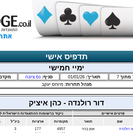
תדפיס אישי
ימיי חמישי
מתוך
7
תאריך:
01/01/26
סניף:
נס ציונה
מקדם
מנהל תחרות:
מיוחס יעקב
דור רולנדה - כהן איציק
פרטים אישיים
ניקוד ברשומות ההתאגדות הישראלית לב
שם
תואר
מקומיות
ארציות
בינ"ל
מ
ר רולנדה
אמן בכיר
4957
177
3