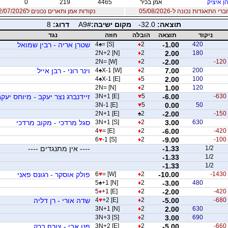
ן איציק
אמן בכיר
4465
219
0
 התאגדות נכונה ל-05/08/2026
נקודות אמן ותארים נכונים ל12/07/2026
תוצאה:
-32.0
מקום ישיבה:
A9#
דרוג:
8
ניקוד
תוצאה
הובלה
חוזה
נגד
420
-1.00
2
♦
= [S]
♠
4
שטרן אריה - רבין שמואל
2N+2 [N]
♦
2
2.00
180
2N= [W]
♦
2
-2.00
-120
200
7.00
2
♦
X-1 [W]
♠
4
וינר רוני - רבן אייל
4
♠
X-1 [E]
♦
5
2.00
100
2N= [N]
♦
2
1.00
120
-630
-6.00
5
♥
3N+1 [E]
זיידנברג נצר יעקב - מיוחס יעקב
3N-1 [E]
♥
5
0.00
50
2N+1 [E]
♠
2
-2.00
-150
630
3.00
2
♦
3N+1 [S]
סגל מרדכי - מקוב מרדכי
4
♥
= [E]
♦
2
-6.00
-420
6
♥
-1 [S]
♦
2
-9.00
-100
1/2
-1.33
---- אין מתנגדים ----
-1.33
1/2
-1.33
1/2
-1430
-10.00
2
♦
= [W]
♥
6
פולק אוסקר - רגונס פאני
5
♠
+1 [N]
♦
2
-3.00
480
5
♦
+1 [E]
♦
2
-2.00
-420
-680
-5.00
2
♦
+2 [E]
♥
4
שדה אורי - רן דליה
3N+1 [N]
♦
2
2.00
630
3N+3 [S]
♦
2
3.00
690
-660
-5.00
2
♦
3N+2 [E]
פנו אבי - צורף ברק