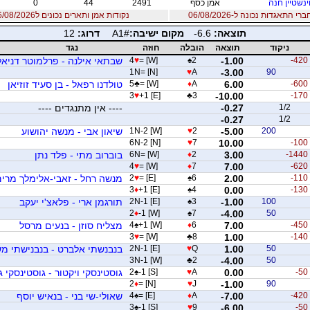
ינשטיין חנה
אמן כסף
2491
44
0
 התאגדות נכונה ל-06/08/2026
נקודות אמן ותארים נכונים ל06/08/2026
תוצאה:
-6.6
מקום ישיבה:
A1#
דרוג:
12
ניקוד
תוצאה
הובלה
חוזה
נגד
-420
-1.00
2
♠
= [W]
♥
4
שבתאי אילנה - פרלמוטר דניאל
1N= [N]
♥
A
-3.00
90
-600
6.00
A
♦
= [W]
♣
5
טולדנו רפאל - בן סעיד זוזיאן
3
♥
+1 [E]
♣
3
-10.00
-170
1/2
-0.27
---- אין מתנגדים ----
-0.27
1/2
200
-5.00
2
♥
1N-2 [W]
שיאון אבי - מנשה יהושוע
6N-2 [N]
♥
7
10.00
-100
-1440
3.00
2
♦
6N= [W]
בוברוב מתי - פלד נתן
4
♥
= [W]
♦
7
7.00
-620
-110
2.00
6
♠
= [E]
♥
2
מנשה רחל - זאבי-אלימלך מרי
3
♦
+1 [E]
♠
4
0.00
-130
100
-1.00
3
♠
2N-1 [E]
תורגמן ארי - פלאצ'י יעקב
2
♦
-1 [W]
♠
7
-4.00
50
-450
7.00
6
♦
+1 [W]
♠
4
מצליח סוזן - בנעים מרסל
3
♥
= [W]
♣
8
1.00
-140
50
1.00
Q
♥
2N-1 [E]
בנבנשתי אלברט - בנבנישתי מ
3N-1 [W]
♣
2
-4.00
50
-50
0.00
A
♥
-1 [S]
♠
2
גוסטינסקי ויקטור - גוסטינסקי ג
2
♦
= [N]
♥
J
-1.00
90
-420
-7.00
A
♦
= [E]
♠
4
שאולי-שי בני - בנאיש יוסף
3
♠
-1 [S]
♥
9
-6.00
-50