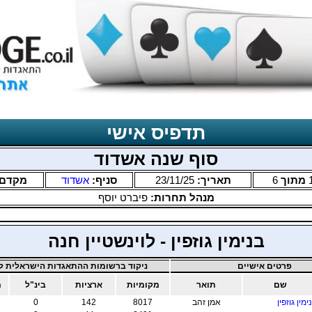
תדפיס אישי
סוף שנה אשדוד
מתוך
6
תאריך:
23/11/25
סניף:
אשדוד
מקדם
מנהל תחרות:
פיברט יוסף
בנימין גוזפין - לוינשטיין חנה
פרטים אישיים
ניקוד ברשומות ההתאגדות הישראלית לב
שם
תואר
מקומיות
ארציות
בינ"ל
מ
ימין גוזפין
אמן זהב
8017
142
0