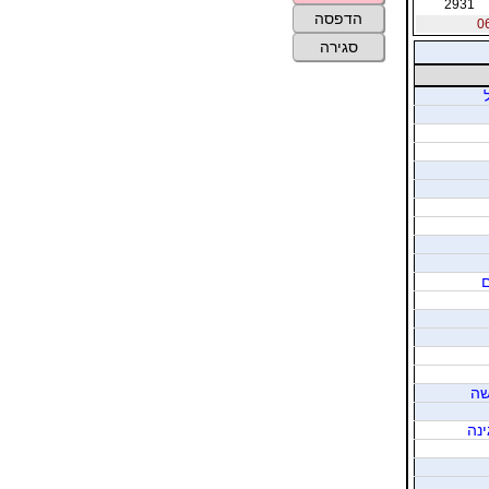
2931
הדפסה
סגירה
ם
שה
ינה