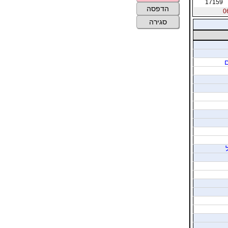
17159
הדפסה
סגירה
ם