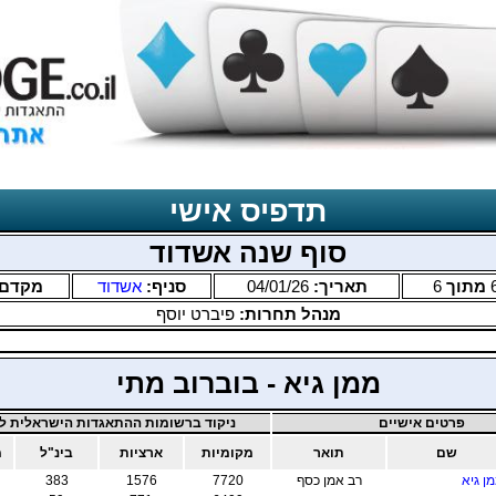
תדפיס אישי
סוף שנה אשדוד
מתוך
6
תאריך:
04/01/26
סניף:
אשדוד
מקדם
מנהל תחרות:
פיברט יוסף
ממן גיא - בוברוב מתי
פרטים אישיים
ניקוד ברשומות ההתאגדות הישראלית לב
שם
תואר
מקומיות
ארציות
בינ"ל
מ
ן גיא
רב אמן כסף
7720
1576
383