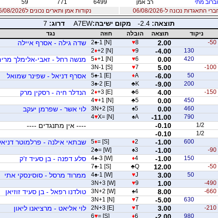
ברוב מתי
רב אמן
6499
771
59
 התאגדות נכונה ל-06/08/2026
נקודות אמן ותארים נכונים ל06/08/2026
תוצאה:
-2.4
מקום ישיבה:
A7EW
דרוג:
7
ניקוד
תוצאה
הובלה
חוזה
נגד
-50
2.00
8
♥
-1 [N]
♠
2
שדה גילה - אסרף איילה
2
♦
+2 [N]
♥
9
-4.00
130
420
0.00
6
♥
+1 [N]
♦
5
מנשה רחל - זאבי-אלימלך מרי
3N-1 [S]
♥
7
5.00
-100
50
-6.00
A
♦
-1 [E]
♠
5
אסרף דניאל - שפינר שמואל
3
♠
-2 [E]
♣
K
-9.00
200
-150
4.00
6
♣
+3 [E]
♦
2
הנדלר חיה - רסקין מרק
4
♥
+1 [N]
♣
5
0.00
450
460
0.00
5
♠
3N+2 [S]
לוי אשר - שפרמן יעקב
4
♥
X= [N]
♠
A
-11.00
790
1/2
-0.10
---- אין מתנגדים ----
-0.10
1/2
600
-1.00
2
♦
= [S]
♦
5
שבתאי אילנה - פרלמוטר דניאל
2
♣
= [W]
♠
3
-1.00
-90
150
-1.00
4
♦
-3 [W]
♠
4
סלע דפנה - בן סעיד ז'ק
7
♠
-1 [S]
♣
Q
12.00
-50
50
3.00
J
♥
-1 [W]
♠
4
ממרוד מרסל - סוסינסקי אתי
3N+3 [W]
♥
9
1.00
-490
-660
8.00
4
♠
3N+2 [W]
טולדנו רפאל - בן סעיד זוזיאן
3N+1 [N]
♥
7
-5.00
630
-210
3.00
T
♥
2N+3 [E]
לוי אליאט - מרציאנו ליאון
6
♥
= [S]
♦
6
-2.00
980