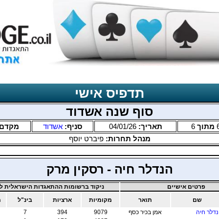
תדפיס אישי
סוף שנה אשדוד
מתוך
6
תאריך:
04/01/26
סניף:
אשדוד
מקדם
מנהל תחרות:
פיברט יוסף
הנדלר חיה - רסקין מרק
פרטים אישיים
ניקוד ברשומות ההתאגדות הישראלית לב
שם
תואר
מקומיות
ארציות
בינ"ל
מ
דלר חיה
אמן בכיר כסף
9079
394
7