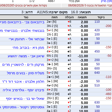
קין מרק
אמן בכיר
4887
172
1
 התאגדות נכונה ל-06/08/2026
נקודות אמן ותארים נכונים ל06/08/2026
תוצאה:
16.0
מקום ישיבה:
A11NS
דרוג:
3
ניקוד
תוצאה
הובלה
חוזה
נגד
110
2.00
8
♥
= [N]
♠
2
בירנבאום צבי - בירנבאום מוניק
3N-2 [S]
♥
A
-5.00
-200
420
0.00
6
♥
+1 [N]
♦
5
בנבנשתי אלברט - בנבנישתי מ
1N-1 [E]
♠
A
1.00
100
50
6.00
A
♦
-1 [E]
♠
5
שבתאי אלי - תורגמן ארי
3
♠
-1 [E]
♣
K
7.00
100
-150
-4.00
6
♣
+3 [E]
♦
2
ממן גיא - בוברוב מתי
4
♥
+1 [N]
♣
5
0.00
450
-50
-11.00
3
♣
6N-1 [S]
שיאון אבי - מנשה יהושוע
3
♥
+2 [N]
♠
A
-3.00
200
50
0.00
4
♠
-1 [W]
♣
3
מרקמן ודים - לוינשטיין מרים
3N= [S]
♠
2
3.00
600
640
2.00
9
♦
+2 [N]
♦
5
מצליח סוזן - בנעים מרסל
2
♣
+1 [W]
♠
3
0.00
-110
50
-2.00
4
♦
-1 [W]
♠
3
חלפון אלברט - איבגי דוד ד"ר
4
♠
+3 [N]
♦
J
-2.00
510
-100
-6.00
K
♠
-2 [S]
♥
4
פיברט יוסף - גולדפרב איליה
3N+2 [W]
♠
9
0.00
-460
-150
4.00
T
♠
2N+1 [E]
שאולי-שי בני - בנאיש יוסף
3N+1 [N]
♥
T
5.00
630
50
2.00
T
♦
-1 [E]
♠
3
גוסטינסקי ויקטור - גוסטינסקי ג
4
♠
-1 [E]
♦
2
10.00
100