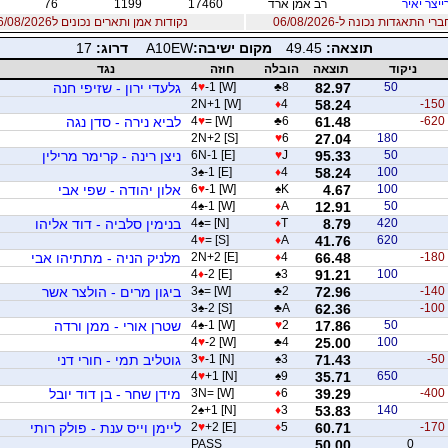
ייצר יאיר
רב אמן ארד
17460
1199
76
 התאגדות נכונה ל-06/08/2026
נקודות אמן ותארים נכונים ל06/08/2026
תוצאה:
49.45
מקום ישיבה:
A10EW
דרוג:
17
ניקוד
תוצאה
הובלה
חוזה
נגד
50
82.97
8
♣
-1 [W]
♥
4
גלעדי ירון - שזיפי חנה
2N+1 [W]
♦
4
58.24
-150
-620
61.48
6
♣
= [W]
♥
4
לביא נירה - סדן נגה
2N+2 [S]
♥
6
27.04
180
50
95.33
J
♥
6N-1 [E]
ניצן רינה - קרימר מרילין
3
♠
-1 [E]
♦
4
58.24
100
100
4.67
K
♠
-1 [W]
♥
6
אלון יהודה - שפי אבי
4
♠
-1 [W]
♦
A
12.91
50
420
8.79
T
♦
= [N]
♠
4
בנימין סלביה - דוד אליהו
4
♥
= [S]
♦
A
41.76
620
-180
66.48
4
♦
2N+2 [E]
מלניק הניה - מתתיהו אבי
4
♦
-2 [E]
♠
3
91.21
100
-140
72.96
2
♣
= [W]
♠
3
ביגון מרים - הולצר אשר
3
♠
-2 [S]
♣
A
62.36
-100
50
17.86
2
♥
-1 [W]
♠
4
שטרן אורי - ממן ורדה
4
♥
-2 [W]
♣
4
25.00
100
-50
71.43
3
♠
-1 [N]
♥
3
גוטליב תמי - חורי דני
4
♥
+1 [N]
♠
9
35.71
650
-400
39.29
6
♦
3N= [W]
מידן שחר - בן דוד יובל
2
♠
+1 [N]
♦
3
53.83
140
-170
60.71
5
♦
+2 [E]
♥
2
ליימן וייס ענת - פולק רותי
PASS
50.00
0