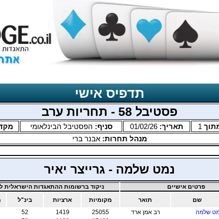
תדפיס אישי
פסטיבל 58 - תחריות ערב
תוך
1
תאריך:
01/02/26
סניף:
הפסטיבל הבינלאומי
מקד
מנהל תחרות:
אבנר ברי
נמט שלמה - גרייצר יאיר
פרטים אישיים
ניקוד ברשומות ההתאגדות הישראלית לב
שם
תואר
מקומיות
ארציות
בינ"ל
מ
ט שלמה
רב אמן ארד
25055
1419
52