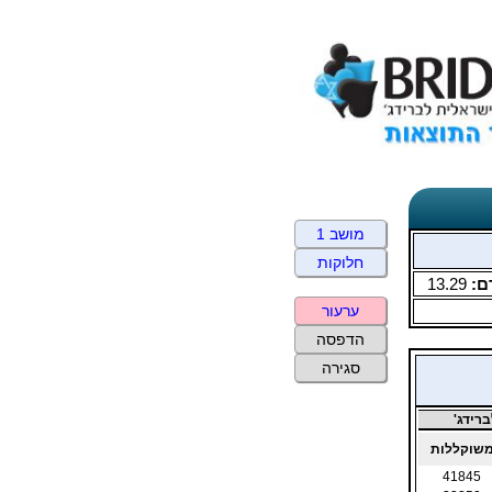
מושב 1
חלוקות
ם:
13.29
ערעור
הדפסה
סגירה
רידג'
שוקללות
41845