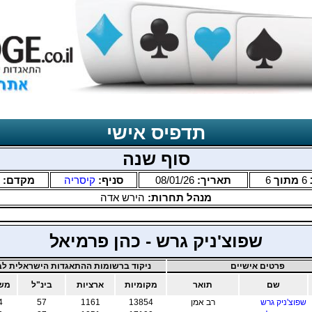
תדפיס אישי
סוף שנה
6
מתוך
6
תאריך:
08/01/26
סניף:
קיסריה
מקדם:
מנהל תחרות:
הירש אדה
שפוצ'ניק גרש - כהן פרמיאל
פרטים אישיים
ניקוד ברשומות ההתאגדות הישראלית לבר
שם
תואר
מקומיות
ארציות
בינ"ל
משו
שפוצ'ניק גרש
רב אמן
13854
1161
57
4