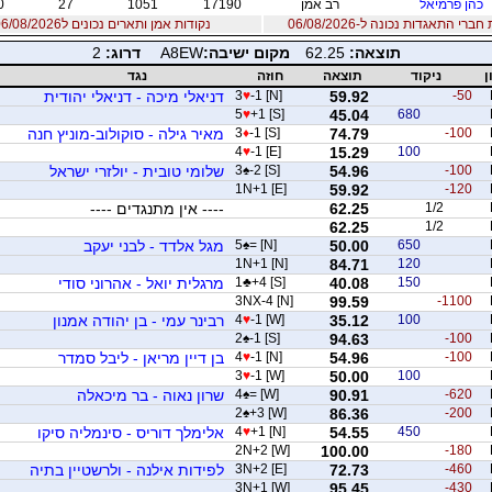
כהן פרמיאל
רב אמן
17190
1051
27
0
רי התאגדות נכונה ל-06/08/2026
נקודות אמן ותארים נכונים ל06/08/2026
תוצאה:
62.25
מקום ישיבה:
A8EW
דרוג:
2
ן
ניקוד
תוצאה
חוזה
נגד
-50
59.92
-1 [N]
♥
3
דניאלי מיכה - דניאלי יהודית
5
♥
+1 [S]
45.04
680
-100
74.79
-1 [S]
♦
3
מאיר גילה - סוקולוב-מוניץ חנה
4
♥
-1 [E]
15.29
100
-100
54.96
-2 [S]
♠
3
שלומי טובית - יולזרי ישראל
1N+1 [E]
59.92
-120
1/2
62.25
---- אין מתנגדים ----
62.25
1/2
650
50.00
= [N]
♠
5
מגל אלדד - לבני יעקב
1N+1 [N]
84.71
120
150
40.08
+4 [S]
♣
1
מרגלית יואל - אהרוני סודי
3NX-4 [N]
99.59
-1100
100
35.12
-1 [W]
♥
4
רבינר עמי - בן יהודה אמנון
2
♠
-1 [S]
94.63
-100
-100
54.96
-1 [N]
♥
4
בן דיין מריאן - ליבל סמדר
3
♥
-1 [W]
50.00
100
-620
90.91
= [W]
♠
4
שרון נאוה - בר מיכאלה
2
♠
+3 [W]
86.36
-200
450
54.55
+1 [N]
♥
4
אלימלך דוריס - סינמליה סיקו
2N+2 [W]
100.00
-180
-460
72.73
3N+2 [E]
לפידות אילנה - ולרשטיין בתיה
3N+1 [W]
95.45
-430