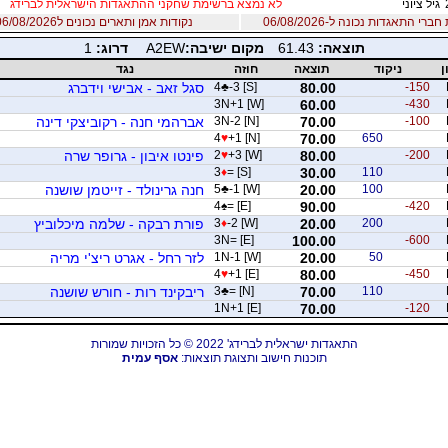
גיל ציוני
לא נמצא ברשימת שחקני ההתאגדות הישראלית לברידג
רי התאגדות נכונה ל-06/08/2026
נקודות אמן ותארים נכונים ל06/08/2026
תוצאה:
61.43
מקום ישיבה:
A2EW
דרוג:
1
ן
ניקוד
תוצאה
חוזה
נגד
-150
80.00
-3 [S]
♣
4
סגל זאב - אבישי וידברג
3N+1 [W]
60.00
-430
-100
70.00
3N-2 [N]
אברהמי חנה - רקוביצקי דינה
4
♥
+1 [N]
70.00
650
-200
80.00
+3 [W]
♥
2
פינטו איבון - גרופר שרה
3
♦
= [S]
30.00
110
100
20.00
-1 [W]
♣
5
חנה גרינולד - זייטמן שושנה
4
♠
= [E]
90.00
-420
200
20.00
-2 [W]
♦
3
פורת רבקה - שלמה מיכלוביץ
3N= [E]
100.00
-600
50
20.00
1N-1 [W]
לזר רחל - אגרט ריצ'י מריה
4
♥
+1 [E]
80.00
-450
110
70.00
= [N]
♣
3
ריבקינד רות - חורש שושנה
1N+1 [E]
70.00
-120
התאגדות ישראלית לברידג' 2022 © כל הזכויות שמורות
תוכנות חישוב ותצוגת תוצאות:
אסף עמית