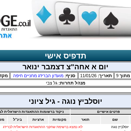
תדפיס אישי
יום א אחה"צ דצמבר ינואר
תוך
9
תאריך:
11/01/26
סניף:
מועדון הברידג מחניים חיפה
מקד
מנהל תחרות:
גל צבי
יוסלביץ נוגה - גיל ציוני
פרטים אישיים
ניקוד ברשומות ההתאגדות הישראלית לבר
שם
תואר
מקומיות
ארציות
בינ"ל
משו
יוסלביץ נוגה
לא נמצא ברשימת שחקני ההתאגדות הישראלית לברידג