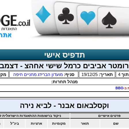
תדפיס אישי
ומטר אביבים כרמל שישי אחהצ - דצמב
וך
4
תאריך:
19/12/25
סניף:
מועדון הברידג מחניים חיפה
מקד
מנהל תחרות:
 ב-
BBO
וקסלבאום אבנר - לביא נירה
פרטים אישיים
ניקוד ברשומות ההתאגדות הישראלית לב
שם
תואר
מקומיות
ארציות
בינ"ל
מ