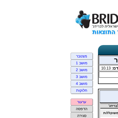
מצטבר
ר
מושב 1
ם:
10.13
מושב 2
מושב 3
מושב 4
חלוקות
ערעור
רידג'
הדפסה
שוקללות
סגירה