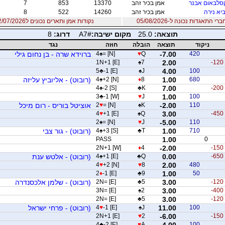
סלבאום אבנר
אמן בכיר זהב
13370
853
7
יא נירה
אמן בכיר זהב
14260
522
8
 התאגדות נכונה ל-05/08/2026
נקודות אמן ותארים נכונים ל12/07/2026
תוצאה:
25.0
מקום ישיבה:
A7#
דרוג:
8
ניקוד
תוצאה
הובלה
חוזה
נגד
420
-7.00
Q
♥
= [N]
♠
4
ברוידא שרה - בן נחום גילי
1N+1 [E]
♠
7
2.00
-120
5
♣
-1 [E]
♠
J
4.00
100
680
1.00
8
♦
+2 [N]
♠
4
(רובוט) - אליוביץ עליזה
4
♠
-2 [S]
♣
K
7.00
-200
3
♣
-1 [W]
♥
J
1.00
100
110
-2.00
K
♠
= [N]
♥
2
אוציטל בוריס - רום מיכל
4
♥
+1 [E]
♠
Q
3.00
-450
2
♠
= [N]
♥
J
-5.00
110
710
1.00
T
♣
+3 [S]
♠
4
(רובוט) - גור צבי
PASS
1.00
0
2N+1 [W]
♦
4
-2.00
-150
-650
0.00
Q
♣
+1 [E]
♠
4
(רובוט) - אלטש ענת
4
♥
+2 [N]
♥
8
2.00
480
2
♦
-1 [E]
♣
9
1.00
50
-120
3.00
5
♣
2N= [E]
(רובוט) - שלמן אלכסנדרה
3N= [E]
♠
2
3.00
-400
2N= [E]
♣
5
3.00
-120
100
11.00
J
♠
-1 [E]
♥
4
(רובוט) - פרחי ישראל
2N+1 [E]
♥
2
-6.00
-150
4
♣
-2 [E]
♥
A
4.00
100