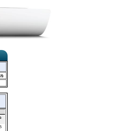
מו
מ
5