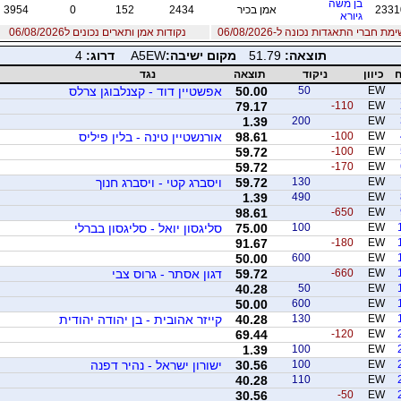
בן משה
2331
אמן בכיר
2434
152
0
3954
גיורא
מת חברי התאגדות נכונה ל-06/08/2026
נקודות אמן ותארים נכונים ל06/08/2026
תוצאה:
51.79
מקום ישיבה:
A5EW
דרוג:
4
ח
כיוון
ניקוד
תוצאה
נגד
EW
50
50.00
אפשטיין דוד - קצנלבוגן צרלס
79.17
-110
EW
1.39
200
EW
EW
-100
98.61
אורנשטיין טינה - בלין פיליס
59.72
-100
EW
59.72
-170
EW
EW
130
59.72
ויסברג קטי - ויסברג חנוך
1.39
490
EW
98.61
-650
EW
EW
100
75.00
סליגסון יואל - סליגסון בברלי
91.67
-180
EW
50.00
600
EW
EW
-660
59.72
דגון אסתר - גרוס צבי
40.28
50
EW
50.00
600
EW
EW
130
40.28
קייזר אהובית - בן יהודה יהודית
69.44
-120
EW
1.39
100
EW
EW
100
30.56
ישורון ישראל - נהיר דפנה
40.28
110
EW
30.56
-50
EW