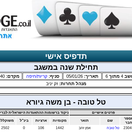
תדפיס אישי
תחילת שנה במשגב
שב
4
מתוך
6
תאריך:
05/01/26
סניף:
קריות/חיפה
מקדם:
.40
מנהל תחרות:
זק יניב
טל טובה - בן משה גיורא
פרטים אישיים
ניקוד ברשומות ההתאגדות הישראלית לבריד
ספר
שם
תואר
מקומיות
ארציות
בינ"ל
משוקללו
חבר
2304
טל טובה
אמן זהב
1442
106
0
2502