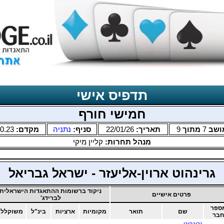
תדפיס אישי
חמישי חורף
ושב
7
מתוך
9
תאריך:
22/01/26
סניף:
נתניה
מקדם:
0.23
מנהל תחרות:
קליין מיקי
גרינהוט ארוין-אליעזר - ישראל גבריאל
ניקוד ברשומות ההתאגדות הישראלית
פרטים אישיים
לברידג'
ספר
שם
תואר
מקומיות
ארציות
בינ"ל
משוקללו
חבר
גרינהוט