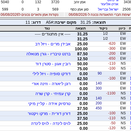
343
אמן זהב
3720
132
0
5040
ארוין-אליעזר
2506
ישראל גבריאל
סגן אמן כסף
569
3
0
599
שימת חברי התאגדות נכונה ל-06/08/2026
נקודות אמן ותארים נכונים ל06/08/2026
תוצאה:
31.25
מקום ישיבה:
A5#
דרוג:
11
ח
כיוון
ניקוד
תוצאה
נגד
EW
1/2
31.25
---- אין מתנגדים ----
31.25
1/2
EW
EW
-620
25.00
אבידן מרים - ויזל דב
100.00
-300
EW
EW
-200
87.50
ברנט טיבריו - גורן מנואלה
12.50
-650
EW
NS
-110
50.00
רובין אגון - סטרן דוד
75.00
-100
NS
EW
90
0.00
דודקו סופיה - ויזל לילי
62.50
-100
EW
EW
140
0.00
רונן ליאורה - וזינה אורי
0.00
300
EW
NS
-1100
0.00
קרן עמיחי - קרן שרה
37.50
140
NS
EW
200
0.00
טרסיוק אידה - קליין מיקי
37.50
450
EW
NS
-100
25.00
דורון דורית - מרקו ויקטור
37.50
-110
NS
NS
-50
25.00
לויס לינדה - לויס לינדה
0.00
-120
NS