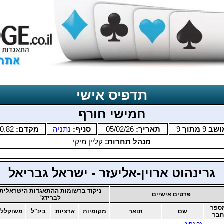
תדפיס אישי
חמישי חורף
ושב
9
מתוך
9
תאריך:
05/02/26
סניף:
נתניה
מקדם:
0.82
מנהל תחרות:
קליין מיקי
גרינהוט ארוין-אליעזר - ישראל גבריאל
ניקוד ברשומות ההתאגדות הישראלית
פרטים אישיים
לברידג'
ספר
שם
תואר
מקומיות
ארציות
בינ"ל
משוקללו
חבר
גרינהוט