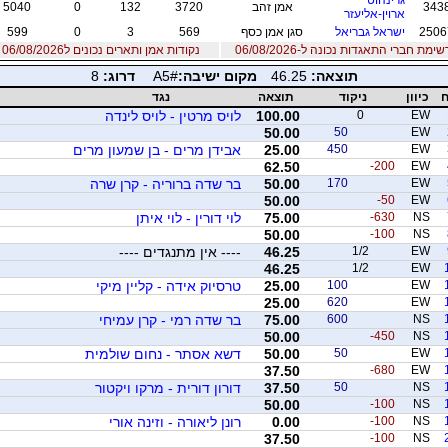
343
אמן זהב
3720
132
0
5040
ארוין-אליעזר
2506
ישראל גבריאל
סגן אמן כסף
569
3
0
599
שימת חברי התאגדות נכונה ל-06/08/2026
נקודות אמן ותארים נכונים ל06/08/2026
תוצאה:
46.25
מקום ישיבה:
A5#
דרוג:
8
ח
כיוון
ניקוד
תוצאה
נגד
EW
0
100.00
לויס מרטין - לויס לינדה
50.00
50
EW
EW
450
25.00
אבידן מרים - בן שמעון מרים
62.50
-200
EW
EW
170
50.00
בר שדה ברוריה - קרן שרה
50.00
-50
EW
NS
-630
75.00
לוי דורין - לוי איתן
50.00
-100
NS
EW
1/2
46.25
---- אין מתנגדים ----
46.25
1/2
EW
EW
100
25.00
טרסיוק אידה - קליין מיקי
25.00
620
EW
NS
600
75.00
בר שדה רמי - קרן עמיחי
50.00
-450
NS
EW
50
50.00
דשא אסתר - נחום שולמית
37.50
-680
EW
NS
50
37.50
דורון דורית - מרקו ויקטור
50.00
-100
NS
NS
-100
0.00
רונן ליאורה - וזינה אורי
37.50
-100
NS