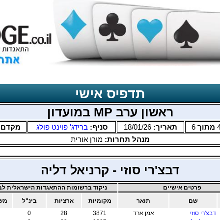
תדפיס אישי
ראשון ערב MP במועדון
מתוך
6
תאריך:
18/01/26
סניף:
ברידג' פוינט פולג
מקדם:
מנהל תחרות:
מורן אורית
דבצ'רי סוזי - קרניאל דליה
פרטים אישיים
ניקוד ברשומות ההתאגדות הישראלית לבר
שם
תואר
מקומיות
ארציות
בינ"ל
משו
דבצ'רי סוזי
אמן ארד
3871
28
0