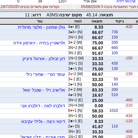
קרניאל דליה
אמן ארד
1207
39
0
רי התאגדות נכונה ל-05/08/2026
נקודות אמן ותארים נכונים ל12/07/2026
תוצאה:
45.14
מקום ישיבה:
A3NS
דרוג:
11
ן
ניקוד
תוצאה
חוזה
נגד
-420
8.33
= [E]
♠
4
גולן שמעון - מלצר מרגלית
3
♠
X= [N]
66.67
730
2N+1 [N]
66.67
150
200
75.00
-2 [W]
♥
3
ולרשטיין בתיה - זיגרסון ורדה
3N+2 [N]
66.67
660
3N-1 [E]
91.67
100
-150
33.33
1N+2 [W]
דגן זבולון - אורטל ורוניק
3N+1 [S]
33.33
430
3
♣
+1 [N]
75.00
130
-130
66.67
+2 [W]
♦
2
עופר הנרי - שחורי נילי
3
♦
-1 [E]
33.33
50
2
♠
+1 [N]
50.00
140
200
83.33
-2 [W]
♥
2
אלישיב רלי - שנבל יגאל
4
♠
+3 [N]
16.67
510
3N+2 [E]
25.00
-460
-210
0.00
1N+4 [W]
דולברג לאה - דולברג אבי
6
♥
+1 [N]
58.33
1010
3N+1 [E]
50.00
-430
-110
8.33
+1 [E]
♣
2
דינאי ניצה - גלילי עקיבא
2
♠
= [S]
41.67
110
3N= [E]
33.33
-400
-150
25.00
1N+2 [E]
מורן אורית - ידלין ישראל