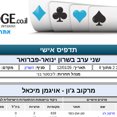
תדפיס אישי
שני ערב בשרון ינואר-פברואר
2
מתוך
8
תאריך:
12/01/26
סניף:
השרון
מקדם:
6
מנהל תחרות:
ליבסטר בני
מרקוב ג'ון - אויגמן מיכאל
פרטים אישיים
ניקוד ברשומות ההתאגדות הישראלית לבר
שם
תואר
מקומיות
ארציות
בינ"ל
משו
מרקוב ג'ון
סגן אמן כסף
839
2
0