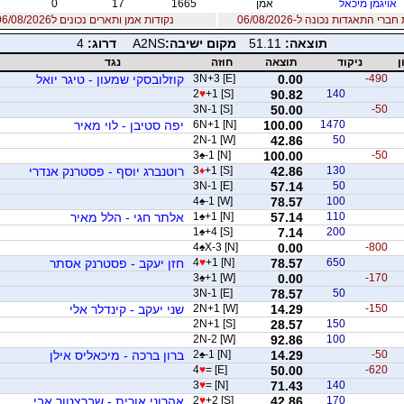
אויגמן מיכאל
אמן
1665
17
0
רי התאגדות נכונה ל-06/08/2026
נקודות אמן ותארים נכונים ל06/08/2026
תוצאה:
51.11
מקום ישיבה:
A2NS
דרוג:
4
ן
ניקוד
תוצאה
חוזה
נגד
-490
0.00
3N+3 [E]
קוזלובסקי שמעון - טיגר יואל
2
♥
+1 [S]
90.82
140
3N-1 [S]
50.00
-50
1470
100.00
6N+1 [N]
יפה סטיבן - לוי מאיר
2N-1 [W]
42.86
50
3
♠
-1 [N]
100.00
-50
130
42.86
+1 [S]
♦
3
רוטנברג יוסף - פסטרנק אנדרי
3N-1 [E]
57.14
50
4
♠
-1 [W]
78.57
100
110
57.14
+1 [N]
♠
1
אלתר חגי - הלל מאיר
1
♠
+4 [S]
7.14
200
4
♠
X-3 [N]
0.00
-800
650
78.57
+1 [N]
♥
4
חזן יעקב - פסטרנק אסתר
3
♠
+1 [W]
0.00
-170
3N-1 [E]
78.57
50
-150
14.29
2N+1 [W]
שני יעקב - קינדלר אלי
2N+1 [S]
28.57
150
2N-2 [W]
92.86
100
-50
14.29
-1 [N]
♠
2
ברון ברכה - מיכאליס אילן
4
♥
= [E]
50.00
-620
3
♥
= [N]
71.43
140
170
42.86
+2 [S]
♥
2
אהרוני אורית - שברצטוך אבי