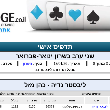
תדפיס אישי
שני ערב בשרון ינואר-פברואר
3
מתוך
8
תאריך:
19/01/26
סניף:
השרון
מקדם:
5
מנהל תחרות:
ליבסטר בני
ליבסטר נדיה - כהן מזל
פרטים אישיים
ניקוד ברשומות ההתאגדות הישראלית לבר
שם
תואר
מקומיות
ארציות
בינ"ל
משו
ליבסטר נדיה
רב אמן בינלאומי
26378
5150
1132
8