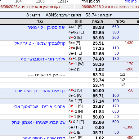
כהן מזל
רב אמן ארד
12317
1205
104
7
רי התאגדות נכונה ל-06/08/2026
נקודות אמן ותארים נכונים ל06/08/2026
תוצאה:
53.74
מקום ישיבה:
A3NS
דרוג:
3
ן
ניקוד
תוצאה
חוזה
נגד
650
98.98
+1 [S]
♠
4
יפה סטיבן - לוי מאיר
4
♠
X-2 [E]
82.65
300
3
♥
-2 [E]
98.98
200
-1430
25.51
= [E]
♠
6
קוזלובסקי שמעון - טיגר יואל
2
♥
= [N]
17.35
110
3
♣
-1 [E]
82.65
50
130
74.49
+1 [S]
♦
3
אלתר חגי - רוטנברג יוסף
3
♥
+1 [W]
58.16
-170
6
♠
-2 [S]
1.02
-200
1/2
53.74
---- אין מתנגדים ----
53.74
1/2
53.74
1/2
-50
50.00
-1 [S]
♥
4
בן נאים אהוד - בן נאים יורם
6
♠
-1 [W]
85.71
100
3
♣
-2 [E]
57.14
100
170
33.67
+1 [S]
♥
3
אהרוני אורית - שברצטוך אבי
4
♥
+2 [N]
41.84
680
2
♥
-1 [E]
50.00
50
500
92.86
X-2 [E]
♦
5
שטיינברג ישעיהו - אגמון יצחק
6
♣
+1 [E]
0.00
-1390
3
♦
-1 [E]
35.71
50
-450
1.02
+1 [E]
♠
4
מויס אורה - מנשה יעקב