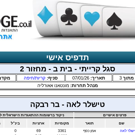
תדפיס אישי
סגל קרייתי - בית ב - מחזור 2
מתוך
3
תאריך:
07/01/26
סניף:
קריות/חיפה
מקדם
מנהל תחרות:
מונטאנו אאורליה
טישלר לאה - בר רבקה
פרטים אישיים
ניקוד ברשומות ההתאגדות הישראלית לב
שם
תואר
מקומיות
ארציות
בינ"ל
מ
שלר לאה
אמן כסף
3361
69
0