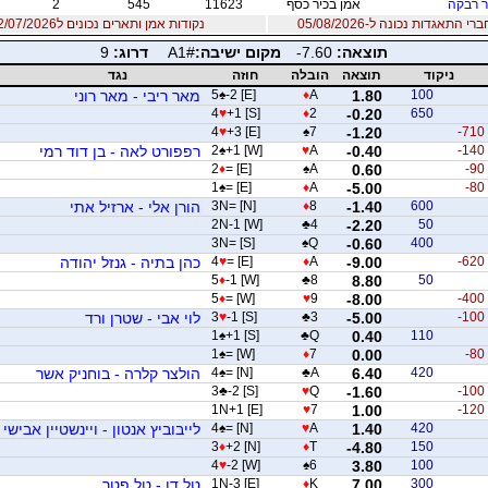
 רבקה
אמן בכיר כסף
11623
545
2
 התאגדות נכונה ל-05/08/2026
נקודות אמן ותארים נכונים ל12/07/2026
תוצאה:
-7.60
מקום ישיבה:
A1#
דרוג:
9
ניקוד
תוצאה
הובלה
חוזה
נגד
100
1.80
A
♦
-2 [E]
♠
5
מאר ריבי - מאר רוני
4
♥
+1 [S]
♦
2
-0.20
650
4
♥
+3 [E]
♠
7
-1.20
-710
-140
-0.40
A
♥
+1 [W]
♠
2
רפפורט לאה - בן דוד רמי
2
♦
= [E]
♠
A
0.60
-90
1
♠
= [E]
♦
A
-5.00
-80
600
-1.40
8
♦
3N= [N]
הורן אלי - ארזיל אתי
2N-1 [W]
♣
4
-2.20
50
3N= [S]
♠
Q
-0.60
400
-620
-9.00
A
♦
= [E]
♥
4
כהן בתיה - גנזל יהודה
5
♦
-1 [W]
♣
8
8.80
50
5
♦
= [W]
♥
9
-8.00
-400
-100
-5.00
3
♣
-1 [S]
♥
3
לוי אבי - שטרן ורד
1
♠
+1 [S]
♣
Q
0.40
110
1
♠
= [W]
♦
7
0.00
-80
420
6.40
A
♣
= [N]
♠
4
הולצר קלרה - בוחניק אשר
3
♣
-2 [S]
♥
Q
-1.60
-100
1N+1 [E]
♥
7
1.00
-120
420
1.40
A
♥
= [N]
♠
4
לייבוביץ אנטון - ויינשטיין אבישי
3
♦
+2 [N]
♦
T
-4.80
150
4
♥
-2 [W]
♠
6
3.80
100
300
7.00
K
♦
1N-3 [E]
טל דן - טל פטר