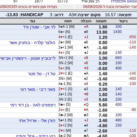
נטאנו אלכסנדרו
רב אמן ארד
15772
1877
97
 התאגדות נכונה ל-06/08/2026
נקודות אמן ותארים נכונים ל06/08/2026
תוצאה:
16.57
מקום ישיבה:
A3#
דרוג:
3
PACIDNAH:
-13.83
ניקוד
תוצאה
הובלה
חוזה
נגד
100
1.80
A
♦
X-1 [W]
♠
5
לוי אבי - שטרן ורד
6
♠
= [N]
♠
9
13.80
1430
4
♥
+1 [E]
♦
J
1.20
-650
-110
0.80
6
♠
= [W]
♠
2
הולצר קלרה - בוחניק אשר
2
♠
+1 [W]
♣
A
-1.40
-140
4
♦
= [S]
♠
J
0.60
130
660
1.00
9
♦
3N+2 [N]
לייבוביץ אנטון - ויינשטיין אבישי
3N-2 [W]
♦
6
0.00
100
5
♦
= [N]
♥
3
-0.60
400
-140
1.40
A
♠
+1 [E]
♥
2
טל דן - טל פטר
3N= [W]
♠
2
-3.40
-400
4
♠
-1 [N]
♦
4
0.20
-100
140
2.00
3
♠
+1 [S]
♥
2
מאר ריבי - מאר רוני
2
♠
+1 [S]
♥
8
1.60
140
3N-2 [E]
♦
3
5.60
100
400
5.80
Q
♦
= [S]
♣
5
רפפורט לאה - בן דוד רמי
2
♦
= [E]
♥
A
-1.60
-90
3
♣
-2 [W]
♣
3
7.40
100
480
3.40
J
♦
+1 [N]
♠
5
הורן אלי - ארזיל אתי
3
♦
+2 [N]
♠
4
-4.80
150
2
♥
= [W]
♠
7
-2.60
-110
-100
-4.60
A
♣
-2 [N]
♠
4
כהן בתיה - גנזל יהודה