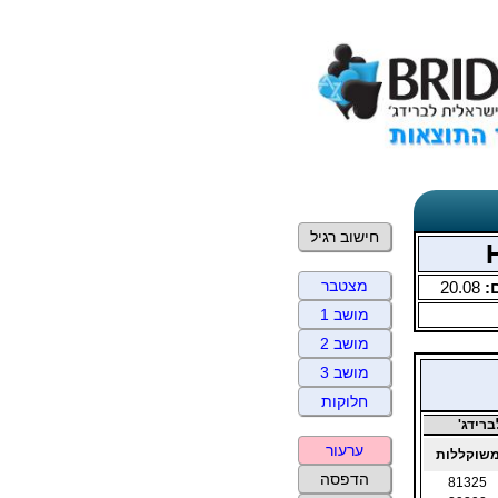
חישוב רגיל
מצטבר
:
20.08
מושב 1
מושב 2
מושב 3
חלוקות
רידג'
ערעור
שוקללות
הדפסה
81325