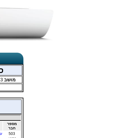
סג
מושב
3
מ
מספר
חבר
503
עמ