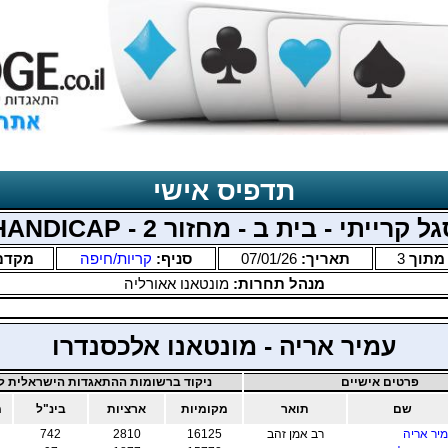
תדפיס אישי
ל קרייתי - בית ב - מחזור 2 - HANDICAP
תוך
3
תאריך:
07/01/26
סניף:
קריות/חיפה
מקדם
מנהל תחרות:
מונטאנו אאורליה
עמיר אריה - מונטאנו אלכסנדרו
פרטים אישיים
ניקוד ברשומות ההתאגדות הישראלית לב
שם
תואר
מקומיות
ארציות
בינ"ל
מ
יר אריה
רב אמן זהב
16125
2810
742