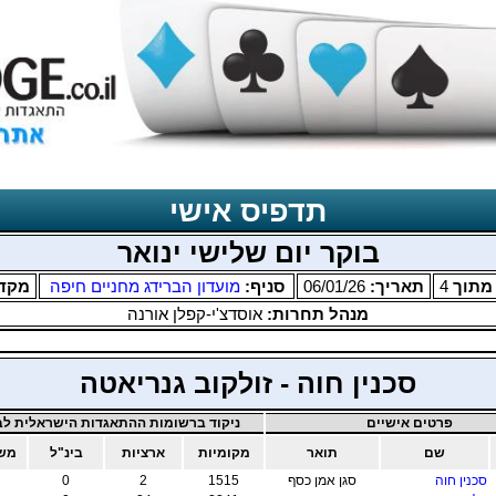
תדפיס אישי
בוקר יום שלישי ינואר
תוך
4
תאריך:
06/01/26
סניף:
מועדון הברידג מחניים חיפה
מקד
מנהל תחרות:
אוסדצ'י-קפלן אורנה
סכנין חוה - זולקוב גנריאטה
פרטים אישיים
ניקוד ברשומות ההתאגדות הישראלית לבר
שם
תואר
מקומיות
ארציות
בינ"ל
משו
סכנין חוה
סגן אמן כסף
1515
2
0