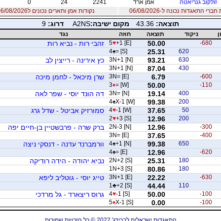
זולקוב גנריאטה
אמן ארד
2241
24
0
רי התאגדות נכונה ל-06/08/2026
נקודות אמן ותארים נכונים ל06/08/2026
תוצאה:
43.36
מקום ישיבה:
A2NS
דרוג:
9
ן
ניקוד
תוצאה
חוזה
נגד
-680
50.00
+1 [E]
♥
5
זהבי רות - נביא רות
4
♠
= [S]
25.31
620
630
93.21
3N+1 [N]
כץ אירינה - רייצין לב
3N+1 [N]
87.04
430
-600
6.79
3N= [E]
שרן מיכאל - לחמן מיכה
3
♦
= [W]
50.00
-110
400
19.14
3N= [N]
דה הונד יוסי - שפר לאה
4
♠
X-1 [W]
99.38
200
50
37.65
-1 [W]
♥
4
סמורזיק אביטל - שדל גרג
2
♥
+3 [S]
12.96
200
-300
12.96
2N-3 [N]
ברק שרה - פרבשטיין בן-חיים יפה
3N= [E]
37.65
-400
650
99.38
+1 [N]
♠
4
וורמברנד עדנה - דנסקי ניצה
4
♠
= [E]
12.96
-620
180
25.31
2N+2 [S]
נביא יהודה - הידה רודיקה
1N+3 [S]
80.86
180
-630
22.22
3N+1 [E]
טייג יוסי - גוטליב ליפא
1
♣
+2 [S]
44.44
110
-100
50.00
-1 [S]
♥
4
גרוס ריצארד - גל מרדכי
5
♦
X-1 [S]
0.00
-100
התאגדות ישראלית לברידג' 2022 © כל הזכויות שמורות