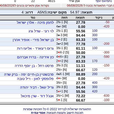
נחמיאס יוסף
אמן ארד
4615
22
0
רי התאגדות נכונה ל-06/08/2026
נקודות אמן ותארים נכונים ל06/08/2026
תוצאה:
54.97
מקום ישיבה:
A5NS
דרוג:
4
ן
ניקוד
תוצאה
חוזה
נגד
-50
27.78
2N-1 [N]
לחמן מיכה - אלרן ישראל
4
♠
= [W]
0.00
-420
100
55.56
2N-1 [E]
לוי רוני - שדל גרג
3
♠
-3 [W]
94.44
300
100
83.33
-2 [E]
♥
3
בן ישראל מירי - אופיר אהרן
3
♠
+2 [W]
77.78
-200
100
61.11
3N-1 [E]
גרוס ריצארד - אליעז רות
3
♥
X-2 [S]
50.00
-300
-590
27.78
X= [E]
♥
4
כץ אירינה - ברויז אברהם
2
♥
+2 [N]
83.33
170
-150
11.11
3N-3 [S]
פרסט רחל - בן יוסף הדרה
2N= [N]
66.67
120
200
88.89
X-1 [W]
♠
4
פרבשטיין בן-חיים יפה - ברק שרה
-420
0.00
= [W]
♥
4
פלופסקי לאון - וייל טובה
3N= [S]
27.78
400
300
94.44
3N-3 [E]
גריל יגאל - דביר יהודה
5
♦
+1 [N]
55.56
420
-630
72.22
3N+1 [W]
אנג'ל דוד - שרן מיכאל
5
♥
-1 [S]
66.67
-100
התאגדות ישראלית לברידג' 2022 © כל הזכויות שמורות
תוכנות חישוב ותצוגת תוצאות:
אסף עמית