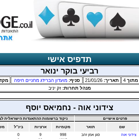
תדפיס אישי
רביעי בוקר ינואר
תוך
4
תאריך:
21/01/26
סניף:
מועדון הברידג מחניים חיפה
מקד
מנהל תחרות:
זק יניב
צידוני אוה - נחמיאס יוסף
פרטים אישיים
ניקוד ברשומות ההתאגדות הישראלית לבר
שם
תואר
מקומיות
ארציות
בינ"ל
משו
צידוני אוה
סגן אמן זהב
998
9
0