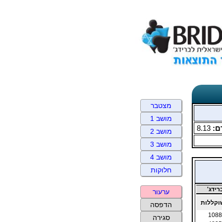
מצטבר
מושב 1
ם:
8.13
מושב 2
מושב 3
מושב 4
חלוקות
ידג'
ערעור
קללות
הדפסה
1088
סגירה