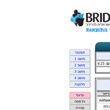
מצטבר
מושב 1
ם:
8.23
מושב 2
מושב 3
מושב 4
חלוקות
ידג'
ערעור
קללות
הדפסה
3851
סגירה