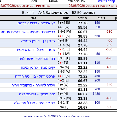
קרמר ליאורה
אמן בכיר ארד
14044
328
3
4
רי התאגדות נכונה ל-05/08/2026
נקודות אמן ותארים נכונים ל12/07/2026
תוצאה:
52.50
מקום ישיבה:
A4NS
דרוג:
5
ן
ניקוד
תוצאה
חוזה
נגד
150
77.78
+2 [S]
♣
3
כץ אירינה - ברויז אברהם
4
♠
-1 [W]
55.56
50
-630
66.67
3N+1 [W]
ברייטברט נחמיה - שפודהיים אניטה
4
♥
+1 [S]
38.89
650
-50
44.44
-1 [N]
♣
4
שטרן בן - ציפין שמואל
2
♠
+4 [W]
27.78
-230
-650
44.44
+1 [E]
♥
4
שמחון מיכל - וייגרט אמיר
3
♥
-1 [W]
77.78
50
-490
88.89
3N+3 [E]
דה הונד יוסי - שפר לאה
2
♥
= [N]
61.11
110
-400
22.22
3N= [W]
יקים נוגה - לחמן מיכה
3N-3 [W]
72.22
150
450
72.22
+1 [S]
♥
4
פרסט רחל - בן יוסף הדרה
4
♦
-2 [E]
66.67
200
-140
22.22
= [W]
♠
3
אלדר ליאורה - ברקוביץ אריה
1N-2 [E]
61.11
200
1430
66.67
= [N]
♠
6
יפה פרנקי - גולומב נינה
3N+2 [W]
33.33
-460
100
33.33
1N-1 [E]
ניר אבינעם - אנג'ל אביאלה
3N= [E]
16.67
-600
התאגדות ישראלית לברידג' 2022 © כל הזכויות שמורות