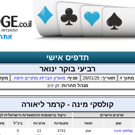
תדפיס אישי
רביעי בוקר ינואר
תוך
4
תאריך:
28/01/26
סניף:
מועדון הברידג מחניים חיפה
מקד
מנהל תחרות:
זק יניב
קולסקי מינה - קרמר ליאורה
פרטים אישיים
ניקוד ברשומות ההתאגדות הישראלית לבר
שם
תואר
מקומיות
ארציות
בינ"ל
משו
קולסקי מינה
אמן
3741
11
0