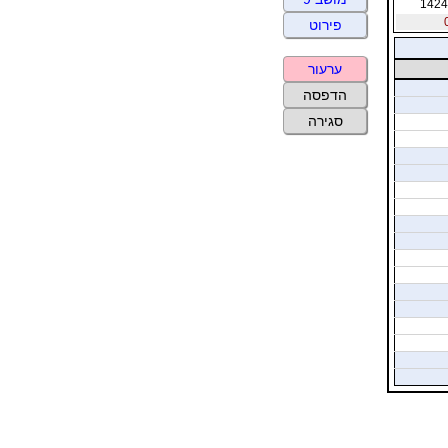
1424
פירוט
ערעור
הדפסה
סגירה