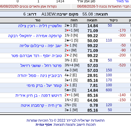
גור מאיר
סגן אמן ארד
1414
1
0
רי התאגדות נכונה ל-06/08/2026
נקודות אמן ותארים נכונים ל06/08/2026
תוצאה:
55.08
מקום ישיבה:
A13EW
דרוג:
6
ן
ניקוד
תוצאה
חוזה
נגד
50
14.84
-1 [E]
♣
2
וולשטיין דליה - רוכין צילה
3
♥
+1 [W]
71.09
-170
-300
99.22
1N-3 [N]
קרופקה אמירה - יחזקאלי רבקה
2
♣
+1 [S]
50.00
110
-50
99.22
-1 [N]
♦
3
יוגב יפה - טייבלום עליזה
2
♦
= [W]
71.09
-90
-200
99.22
-2 [N]
♥
2
טוביה יוסף - רנד אברהם פטר
3N-1 [E]
0.78
50
-520
57.03
3N+4 [W]
פרטר רחל - שושני רזיאל
4
♠
-3 [W]
57.03
150
100
28.91
-2 [E]
♠
4
רבינוביץ נינה - סמל יהודה
3
♠
+1 [S]
85.16
170
100
7.81
-1 [E]
♦
2
קומר יעל - ברק מימי
5
♣
= [S]
14.84
600
-140
85.16
+1 [W]
♥
2
דויטש דפנה - בן חיון אירית
1N+2 [E]
64.06
-150
120
0.78
2N= [S]
גרין חיה - קרמברג איטה
3
♠
-1 [W]
85.16
50
התאגדות ישראלית לברידג' 2022 © כל הזכויות שמורות
תוכנות חישוב ותצוגת תוצאות:
אסף עמית