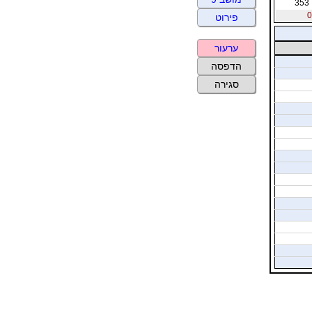
353
פירוט
ערעור
הדפסה
סגירה