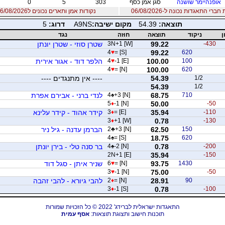
אופנהיימר שושנה
סגן אמן כסף
303
5
0
ברי התאגדות נכונה ל-06/08/2026
נקודות אמן ותארים נכונים ל06/08/2026
תוצאה:
54.39
מקום ישיבה:
A9NS
דרוג:
5
ן
ניקוד
תוצאה
חוזה
נגד
-430
99.22
3N+1 [W]
שטרן סוזי - שטרן יונתן
4
♥
= [S]
99.22
620
100
100.00
-1 [E]
♥
4
הלפר דוד - אגור אירית
4
♥
= [N]
100.00
620
1/2
54.39
---- אין מתנגדים ----
54.39
1/2
710
68.75
+3 [N]
♠
4
לנדי ברני - אבירם אפרת
5
♦
-1 [N]
50.00
-50
-110
35.94
= [E]
♦
3
קידר אהוד - קידר עלינא
3
♦
+1 [W]
0.78
-130
150
62.50
+3 [N]
♣
2
הברמן עדנה - גיל ניר
4
♠
= [S]
18.75
620
-200
0.78
-2 [N]
♠
4
בר סנה טלי - בירן יונתן
2N+1 [E]
35.94
-150
1430
93.75
= [N]
♥
6
שניר איתן - סגל דוד
3
♥
-1 [N]
75.00
-50
90
28.91
= [N]
♦
2
להבי גיורא - להבי זהבה
3
♦
-1 [S]
0.78
-100
התאגדות ישראלית לברידג' 2022 © כל הזכויות שמורות
תוכנות חישוב ותצוגת תוצאות:
אסף עמית