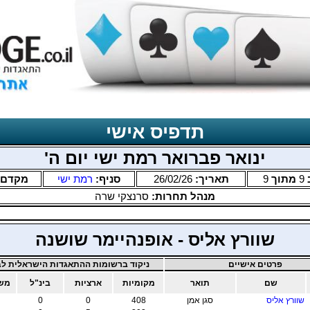
תדפיס אישי
ינואר פברואר רמת ישי יום ה'
9
מתוך
9
תאריך:
26/02/26
סניף:
רמת ישי
מקדם:
מנהל תחרות:
סרנצקי שרה
שוורץ אליס - אופנהיימר שושנה
פרטים אישיים
ניקוד ברשומות ההתאגדות הישראלית לב
שם
תואר
מקומיות
ארציות
בינ"ל
מש
שוורץ אליס
סגן אמן
408
0
0